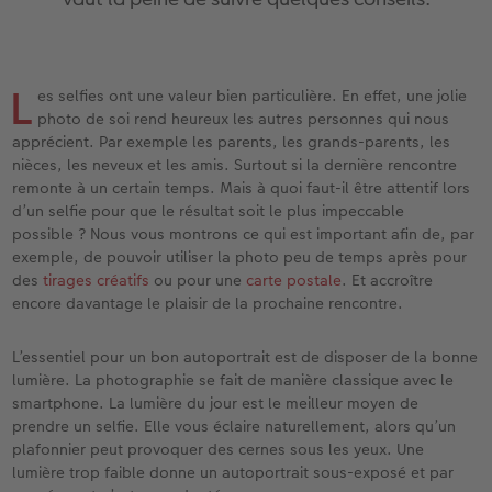
iates
Étui personnalisé
Tirages photo sur papier recyclé
Affiche carte personnalisée
Autres occasions
Jeux
Coques en silicone
Calendriers muraux avec design
Carte de vœux personnalisée
pour l’anniversaire
Mariage
eaux
Pochette souvenirs
Poster premium
Pêle-mêle
Cartes à rabat
École et bureau
Coques en polycarbonate
Calendrier mural A4
Planche de photos
Cadeaux de fête des mères
Livre de l’année
L
es selfies ont une valeur bien particulière. En effet, une jolie
LIVRE PHOTO CEWE Bébé
Lot de photos
hexxas
Cartes photo
Animaux de compagnie
Coques en cuir
Calendrier mural A4 Panorama
Pêle-mêle
Cadeaux pour le départ
Concours photos
photo de soi rend heureux les autres personnes qui nous
apprécient. Par exemple les parents, les grands-parents, les
nièces, les neveux et les amis. Surtout si la dernière rencontre
Couverture en cuir et en lin
Autocollants photo
Photo sous plexi
Cartes postales
Faber-Castell
Coques en bois
Calendrier mural A3
Photo polyptique
Cadeaux photo pour Pâques
Témoignages
 & App
remonte à un certain temps. Mais à quoi faut-il être attentif lors
d’un selfie pour que le résultat soit le plus impeccable
Premières étapes
Tirages immédiats
Photo sur alu-dibond
Carte à l’unité
Tirages créatifs
Coques avec cordon
Calendrier de bureau carré
Photos d’identité biométriques
pour les jeunes mariés
possible ? Nous vous montrons ce qui est important afin de, par
exemple, de pouvoir utiliser la photo peu de temps après pour
Possibilités de commande
Photo d’identité
Photo sur bois
Boîte cadeau photo
Avec design
Accessoires
Trouvez un magasin
pour l’EVJF
des
tirages créatifs
ou pour une
carte postale
. Et accroître
encore davantage le plaisir de la prochaine rencontre.
Exemples
Accessoires
Tableau photo Prestige
Idées de cadeaux
L’essentiel pour un bon autoportrait est de disposer de la bonne
Témoignages clients
Photo sur carton mousse
Carte cadeau CEWE
lumière. La photographie se fait de manière classique avec le
smartphone. La lumière du jour est le meilleur moyen de
prendre un selfie. Elle vous éclaire naturellement, alors qu’un
Coffeetable Book «Art Collection»
Multi-déco
Boîte à friandises personnalisée
plafonnier peut provoquer des cernes sous les yeux. Une
lumière trop faible donne un autoportrait sous-exposé et par
Accessoires
Conseils décoration murale
Nouveautés