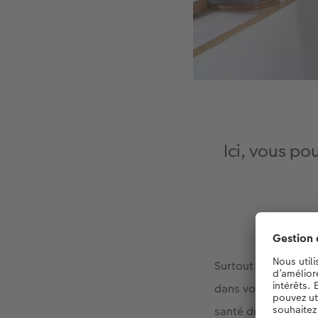
Ici, vous p
Surtout si vous n’av
dans votre esprit. P
santé des yeux, de 