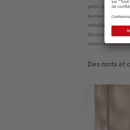
petits détails comm
bureau à domicile e
métallique contrast
Associez par exempl
couleurs monochrom
Des mots et 