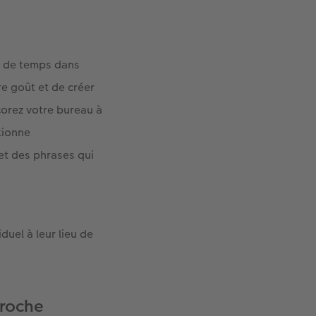
up de temps dans
re goût et de créer
orez votre bureau à
tionne
 et des phrases qui
uel à leur lieu de
proche