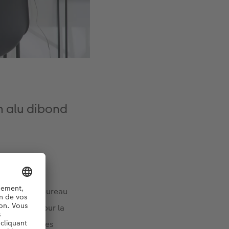
n alu dibond
 éloignée du bureau
s important pour la
ant de près les