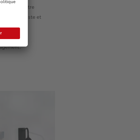
sante dans votre
matériau robuste et
ême qualité.
nseil : Les
nagement.