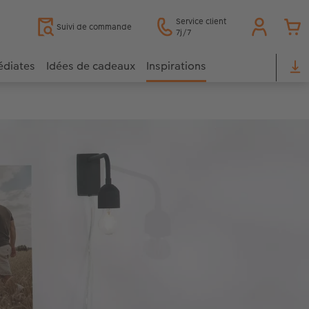
Service client
Suivi de commande
7j/7
édiates
Idées de cadeaux
Inspirations