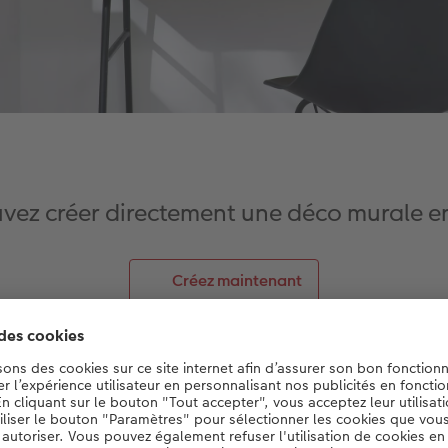
ouvez créer directement une déco murale e
Créez maintenant
ez pas de fenêtre avec vue sur la verdure, la nature est très
ourtant, il est si bon sur le plan émotionnel, et d’ailleurs trè
porter de temps en temps son regard au loin, tout en examin