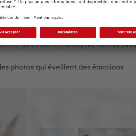
e les fleurs et les feuilles. Retrouvez cette atmosphère apai
n faisant imprimer des photos de nature sur
alu dibond
. Le 
e avec élégance avec le motif et donne une impression d’extr
e une photo panoramique avec une photo de détail. Notre co
es sont très à la mode et s’intègrent avec style dans l’amé
des photos qui éveillent des émotions