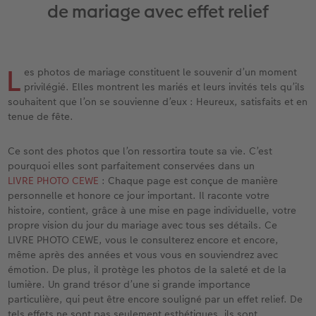
iates
Étui personnalisé
Tirages photo sur papier recyclé
Affiche carte personnalisée
Autres occasions
Jeux
Coques en silicone
Calendriers muraux avec design
Carte de vœux personnalisée
pour l’anniversaire
Mariage
de mariage avec effet relief
eaux
Pochette souvenirs
Poster premium
Pêle-mêle
Cartes à rabat
École et bureau
Coques en polycarbonate
Calendrier mural A4
Planche de photos
Cadeaux de fête des mères
Livre de l’année
L
es photos de mariage constituent le souvenir d’un moment
LIVRE PHOTO CEWE Bébé
Lot de photos
hexxas
Cartes photo
Animaux de compagnie
Coques en cuir
Calendrier mural A4 Panorama
Pêle-mêle
Cadeaux pour le départ
Concours photos
privilégié. Elles montrent les mariés et leurs invités tels qu’ils
souhaitent que l’on se souvienne d’eux : Heureux, satisfaits et en
Couverture en cuir et en lin
Autocollants photo
Photo sous plexi
Cartes postales
Faber-Castell
Coques en bois
Calendrier mural A3
Photo polyptique
Cadeaux photo pour Pâques
Témoignages
tenue de fête.
 & App
Premières étapes
Tirages immédiats
Photo sur alu-dibond
Carte à l’unité
Tirages créatifs
Coques avec cordon
Calendrier de bureau carré
Photos d’identité biométriques
pour les jeunes mariés
Ce sont des photos que l’on ressortira toute sa vie. C’est
pourquoi elles sont parfaitement conservées dans un
Possibilités de commande
Photo d’identité
Photo sur bois
Boîte cadeau photo
Avec design
Accessoires
Trouvez un magasin
pour l’EVJF
LIVRE PHOTO CEWE
: Chaque page est conçue de manière
personnelle et honore ce jour important. Il raconte votre
Exemples
Accessoires
Tableau photo Prestige
Idées de cadeaux
histoire, contient, grâce à une mise en page individuelle, votre
propre vision du jour du mariage avec tous ses détails. Ce
LIVRE PHOTO CEWE, vous le consulterez encore et encore,
Témoignages clients
Photo sur carton mousse
Carte cadeau CEWE
même après des années et vous vous en souviendrez avec
émotion. De plus, il protège les photos de la saleté et de la
Coffeetable Book «Art Collection»
Multi-déco
Boîte à friandises personnalisée
lumière. Un grand trésor d’une si grande importance
particulière, qui peut être encore souligné par un effet relief. De
Accessoires
Conseils décoration murale
Nouveautés
tels effets ne sont pas seulement esthétiques, ils sont