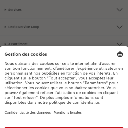
Services
Photo Service Coop
Assortiment
Notre sélection
Si vous avez des questions concernant nos produits ou votre commande,
n'hésitez pas à nous contacter du lundi au dimanche, de 9h00 à 20h00
(hors jours fériés), au numéro de téléphone
044 499 10 37
• 7j/7 • de 9h à
20h
DE
|
FR
|
IT