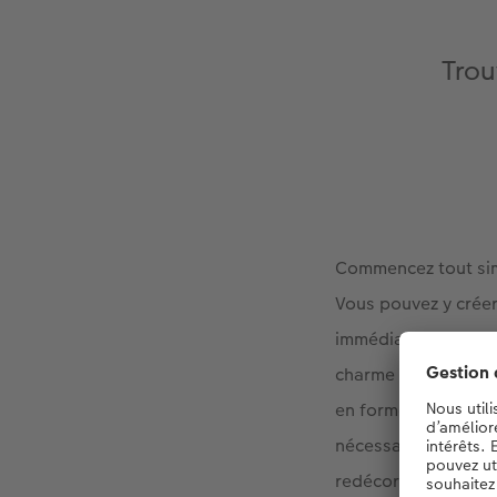
Trou
Commencez tout si
Vous pouvez y créer
immédiates et les e
charme rétro tant ap
en forme de cœur à 
nécessaire au colla
redécoré de manière