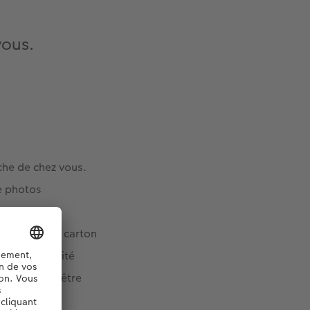
vous.
he de chez vous.
e photos
os photos le
 une boîte en carton
re la stabilité
et qui peut être