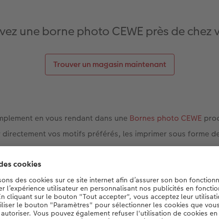
vez une borne photo CEWE près de chez 
Trouver un magasin maintenant
mplement en vous rendant dans une
Bornes photo CEWE
proc
 directement vos motifs préférés, les imprimer sous forme d
mporter chez vous. Avec un design adapté, vous conférez à v
précié. Il vous suffit ensuite de fixer les motifs imprimés sur
l’aide de colle ou de bandes adhésives double face. Cela assu
ge photo : Pour un cadeau qui fera plaisir pendant longtemps 
 flexible.