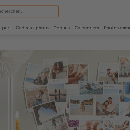
e-part
Cadeaux photo
Coques
Calendriers
Photos imm