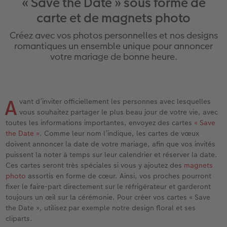
« Save the Date » sous forme de
iates
Étui personnalisé
Tirages photo sur papier recyclé
Affiche carte personnalisée
Autres occasions
Jeux
Coques en silicone
Calendriers muraux avec design
Carte de vœux personnalisée
pour l’anniversaire
Mariage
carte et de magnets photo
eaux
Pochette souvenirs
Poster premium
Pêle-mêle
Cartes à rabat
École et bureau
Coques en polycarbonate
Calendrier mural A4
Planche de photos
Cadeaux de fête des mères
Livre de l’année
Créez avec vos photos personnelles et nos designs
romantiques un ensemble unique pour annoncer
LIVRE PHOTO CEWE Bébé
Lot de photos
hexxas
Cartes photo
Animaux de compagnie
Coques en cuir
Calendrier mural A4 Panorama
Pêle-mêle
Cadeaux pour le départ
Concours photos
votre mariage de bonne heure.
Couverture en cuir et en lin
Autocollants photo
Photo sous plexi
Cartes postales
Faber-Castell
Coques en bois
Calendrier mural A3
Photo polyptique
Cadeaux photo pour Pâques
Témoignages
 & App
A
Premières étapes
Tirages immédiats
Photo sur alu-dibond
Carte à l’unité
Tirages créatifs
Coques avec cordon
Calendrier de bureau carré
Photos d’identité biométriques
pour les jeunes mariés
vant d’inviter officiellement les personnes avec lesquelles
vous souhaitez partager le plus beau jour de votre vie, avec
toutes les informations importantes, envoyez des cartes
« Save
Possibilités de commande
Photo d’identité
Photo sur bois
Boîte cadeau photo
Avec design
Accessoires
Trouvez un magasin
pour l’EVJF
the Date »
. Comme leur nom l’indique, les cartes de vœux
doivent annoncer la date de votre mariage, afin que vos invités
Exemples
Accessoires
Tableau photo Prestige
Idées de cadeaux
puissent la noter à temps sur leur calendrier et réserver la date.
Ces cartes seront très spéciales si vous y ajoutez des
magnets
Témoignages clients
Photo sur carton mousse
Carte cadeau CEWE
photo
assortis en forme de cœur. Ainsi, vos proches pourront
fixer le faire-part directement sur le réfrigérateur et garderont
toujours un œil sur la cérémonie. Pour créer vos cartes « Save
Coffeetable Book «Art Collection»
Multi-déco
Boîte à friandises personnalisée
the Date », utilisez par exemple notre design floral et ses
cliparts.
Accessoires
Conseils décoration murale
Nouveautés