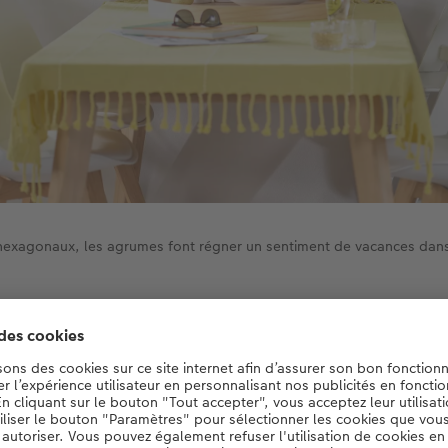
hexagonaux, les agrumes font régner un sentiment de vacances dans 
Créez vos hexxas directement.
Créez maintenant