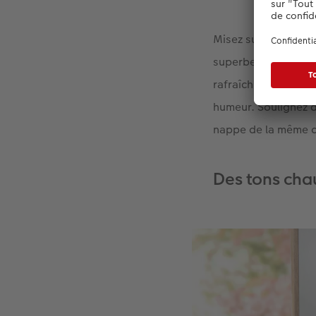
Misez sur des fruit
superbe élément déc
rafraîchissante. As
humeur. Soulignez d
nappe de la même c
Des tons cha