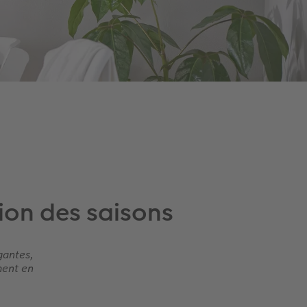
ion des saisons
gantes,
ment en