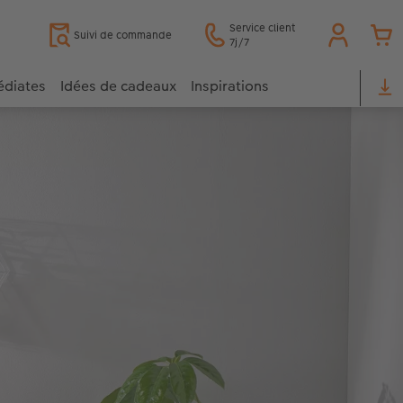
Service client
Suivi de commande
7j/7
édiates
Idées de cadeaux
Inspirations