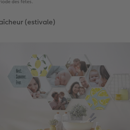
ériode des fêtes.
aîcheur (estivale)