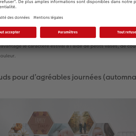
s appétissants : les citrons créeront par exemple une ambiance
oratif. Ils évoquent les pays du sud de l’Europe et un verre
sociez le jaune des agrumes à du bleu ou du blanc pour véhic
avantage le caractère estival à l’aide de petits vases, de co
ouleur.
uds pour d’agréables journées (automna