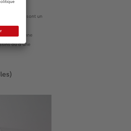
 estivale et sont un
 de limonade
uler de la bonne
ussins ou d’une
les)