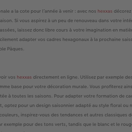
ale a la cote pour l’année à venir : avec nos
hexxas
décorez 
saison. Si vous aspirez à un peu de renouveau dans votre intér
assées, laissez donc libre cours à votre imagination en matiè
cilement adapter vos cadres hexagonaux à la prochaine sais
ple Pâques.
oir vos
hexxas
directement en ligne. Utilisez par exemple de
mme base pour votre décoration murale. Vous profiterez ain
tée à toutes les saisons. Pour adapter votre formation de c
, optez pour un design saisonnier adapté au style floral ou n
 couleurs, inspirez-vous des tendances et autres classiques de
r exemple pour des tons verts, tandis que le blanc et le rouge