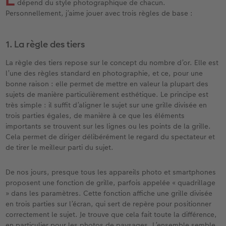
dépend du style photographique de chacun.
iates
Étui personnalisé
Tirages photo sur papier recyclé
Affiche carte personnalisée
Autres occasions
Jeux
Coques en silicone
Calendriers muraux avec design
Carte de vœux personnalisée
pour l’anniversaire
Mariage
Personnellement, j’aime jouer avec trois règles de base :
eaux
Pochette souvenirs
Poster premium
Pêle-mêle
Cartes à rabat
École et bureau
Coques en polycarbonate
Calendrier mural A4
Planche de photos
Cadeaux de fête des mères
Livre de l’année
1. La règle des tiers
LIVRE PHOTO CEWE Bébé
Lot de photos
hexxas
Cartes photo
Animaux de compagnie
Coques en cuir
Calendrier mural A4 Panorama
Pêle-mêle
Cadeaux pour le départ
Concours photos
La règle des tiers repose sur le concept du nombre d’or. Elle est
l’une des règles standard en photographie, et ce, pour une
Couverture en cuir et en lin
Autocollants photo
Photo sous plexi
Cartes postales
Faber-Castell
Coques en bois
Calendrier mural A3
Photo polyptique
Cadeaux photo pour Pâques
Témoignages
bonne raison : elle permet de mettre en valeur la plupart des
 & App
sujets de manière particulièrement esthétique. Le principe est
Premières étapes
Tirages immédiats
Photo sur alu-dibond
Carte à l’unité
Tirages créatifs
Coques avec cordon
Calendrier de bureau carré
Photos d’identité biométriques
pour les jeunes mariés
très simple : il suffit d’aligner le sujet sur une grille divisée en
trois parties égales, de manière à ce que les éléments
Possibilités de commande
Photo d’identité
Photo sur bois
Boîte cadeau photo
Avec design
Accessoires
Trouvez un magasin
pour l’EVJF
importants se trouvent sur les lignes ou les points de la grille.
Cela permet de diriger délibérément le regard du spectateur et
de tirer le meilleur parti du sujet.
Exemples
Accessoires
Tableau photo Prestige
Idées de cadeaux
De nos jours, presque tous les appareils photo et smartphones
Témoignages clients
Photo sur carton mousse
Carte cadeau CEWE
proposent une fonction de grille, parfois appelée « quadrillage
» dans les paramètres. Cette fonction affiche une grille divisée
Coffeetable Book «Art Collection»
Multi-déco
Boîte à friandises personnalisée
en trois parties sur l’écran, qui sert de repère pour positionner
correctement le sujet. Je trouve que cela fait toute la différence,
Accessoires
Conseils décoration murale
Nouveautés
en particulier pour les photos de paysages. L’ensemble semble