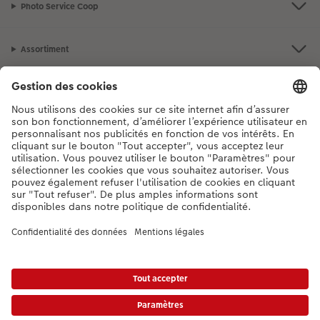
Photo Service Coop
Accessoires
Assortiment
Notre sélection
Si vous avez des questions concernant nos produits ou votre commande,
n'hésitez pas à nous contacter du lundi au dimanche, de 9h00 à 20h00
(hors jours fériés), au numéro de téléphone
044 499 10 37
• 7j/7 • de 9h à
20h
DE
|
FR
|
IT
* Les prix s’entendent TVA comprise, frais de traitement et/ou d’envoi en sus,
conformément aux
tarifs.
Le produit présenté a éventuellement un prix plus élevé.
|
Conditions générales
|
Protection des données
|
Mentions légales