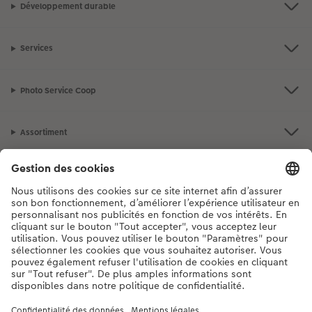
Développement durable
Services
Photo Service Coop
Assortiment
Notre sélection
Si vous avez des questions concernant nos produits ou votre commande,
n'hésitez pas à nous contacter du lundi au dimanche, de 9h00 à 20h00
(hors jours fériés), au numéro de téléphone
044 499 10 37
• 7j/7 • de 9h à
20h
DE
|
FR
|
IT