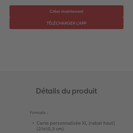
Coffeetable Book «Art Collection»
Multi-déco
Boîte à friandises personnalisée
Accessoires
Conseils décoration murale
Nouveautés
Accessoires
Détails du produit
Formats :
Carte personnalisée XL (rabat haut)
(21x10,5 cm)