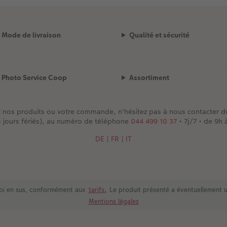
Mode de livraison
Qualité et sécurité
Photo Service Coop
Assortiment
t nos produits ou votre commande, n'hésitez pas à nous contacter 
s jours fériés), au numéro de téléphone
044 499 10 37
• 7j/7 • de 9h 
DE
|
FR
|
IT
nvoi en sus, conformément aux
tarifs.
Le produit présenté a éventuellement u
Mentions légales