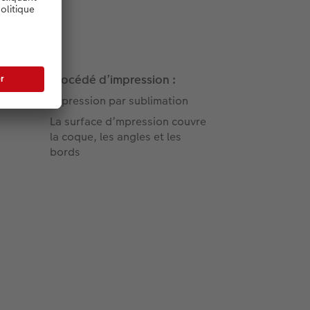
Procédé d’impression :
Impression par sublimation
La surface d’mpression couvre
la coque, les angles et les
bords