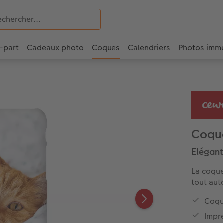
e-part
Cadeaux photo
Coques
Calendriers
Photos imm
Coqu
Elégant
La coque
tout aut
Coqu
Impre