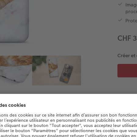
Image
proc
Prot
CHF 
Créer et