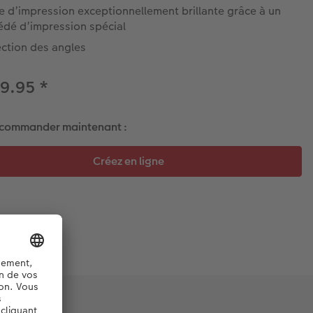
 d’impression exceptionnellement brillante grâce à un
édé d’impression spécial
ection des angles
39.95
*
 commander maintenant :