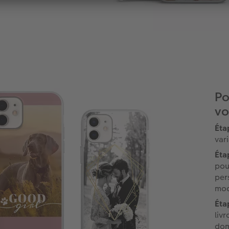
Po
vo
Éta
var
Éta
pou
per
mod
Éta
liv
dom