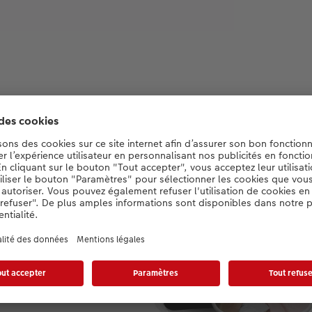
de
e
lle.
s de