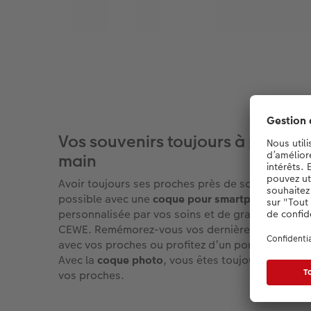
Vos souvenirs toujours à portée 
main
Avoir toujours ses proches près de soi, c’est
possible avec une
coque pour smartphone iPhon
personnalisée par vos soins et de grande qualité
CEWE. Remémorez-vous vos dernières vacances
avec vos proches ou profitez d’un portrait de fami
Avec la
coque photo
, vous êtes toujours tout prè
vos proches.