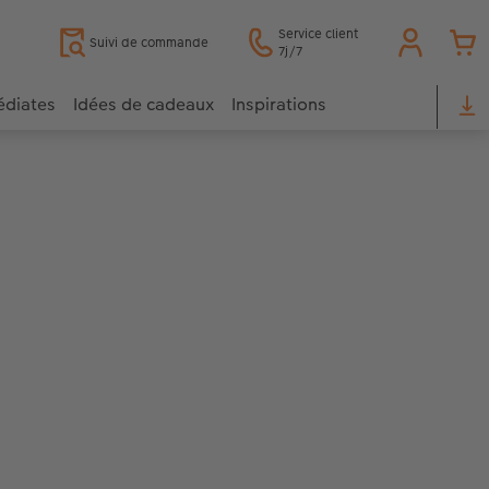
Service client
Suivi de commande
7j/7
édiates
Idées de cadeaux
Inspirations