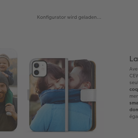
Konfigurator wird geladen...
La
Ave
CEW
seu
coq
mer
sma
do
éga