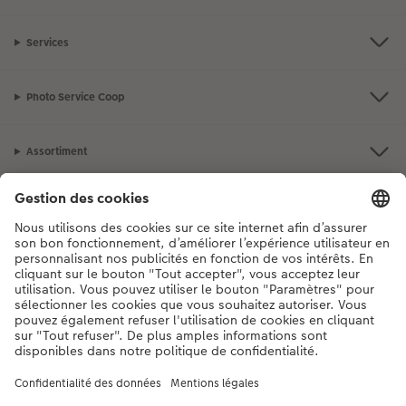
Services
Photo Service Coop
Assortiment
Notre sélection
Si vous avez des questions concernant nos produits ou votre commande,
n'hésitez pas à nous contacter du lundi au dimanche, de 9h00 à 20h00
(hors jours fériés), au numéro de téléphone
044 499 10 37
• 7j/7 • de 9h à
20h
DE
|
FR
|
IT