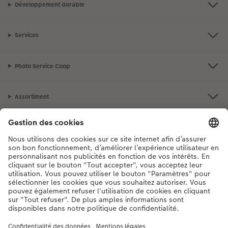
Développement durable
Accessoires
Services
Photo Service Coop
Assortiment
Notre sélection
Si vous avez des questions concernant nos produits ou votre commande,
n'hésitez pas à nous contacter du lundi au dimanche, de 9h00 à 20h00
(hors jours fériés), au numéro de téléphone
044 499 10 37
• 7j/7 • de 9h à
20h
DE
|
FR
|
IT