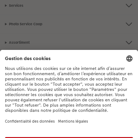
Services
Photo Service Coop
Assortiment
Notre sélection
Si vous avez des questions concernant nos produits ou votre commande,
n'hésitez pas à nous contacter du lundi au dimanche, de 9h00 à 20h00
(hors jours fériés), au numéro de téléphone
044 499 10 37
• 7j/7 • de 9h à
20h
DE
|
FR
|
IT
* Les prix s’entendent TVA comprise, frais de traitement et/ou d’envoi en sus,