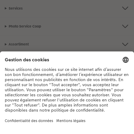
Services
Photo Service Coop
Assortiment
Notre sélection
Si vous avez des questions concernant nos produits ou votre commande,
n'hésitez pas à nous contacter du lundi au dimanche, de 9h00 à 20h00
(hors jours fériés), au numéro de téléphone
044 499 10 37
• 7j/7 • de 9h à
20h
DE
|
FR
|
IT
* Les prix s’entendent TVA comprise, frais de traitement et/ou d’envoi en sus,