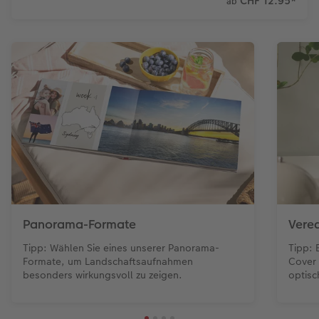
CHF 12.95
*
ab
Zubehör
Zubehör
Panorama-Formate
Vere
Tipp: Wählen Sie eines unserer Panorama-
Tipp: 
Formate, um Landschaftsaufnahmen
Cover
besonders wirkungsvoll zu zeigen.
optisc