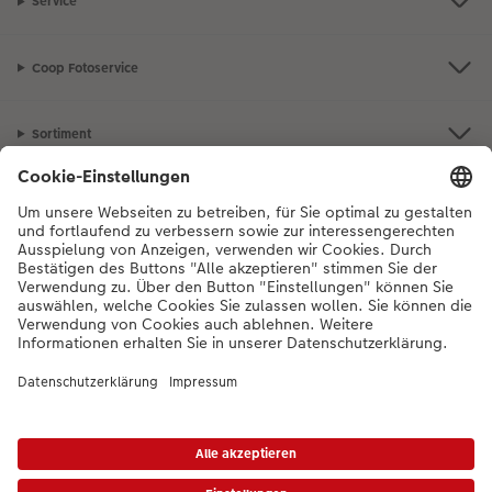
Service
Coop Fotoservice
Sortiment
Inspiration
Bei Fragen zu Produkten oder der Bestellung können Sie uns gerne von
Montag bis Samstag von 8:00 – 20:00 Uhr und Sonntag von 10:00 –
20:00 Uhr (gesetzliche Feiertage ausgenommen) unter der
Telefonnummer
044 499 10 36
kontaktieren.
DE
|
FR
|
IT
*Die Preise gelten inkl. MWST zzgl. Versandkosten gem.
Preisliste
Das abgebildete
Produkt hat ggfs. einen höheren Preis.