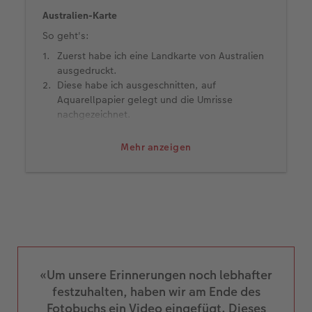
Australien-Karte
So geht's:
Zuerst habe ich eine Landkarte von Australien
ausgedruckt.
Diese habe ich ausgeschnitten, auf
Aquarellpapier gelegt und die Umrisse
nachgezeichnet.
Mit Aquarellfarben habe ich die Karte
ausgemalt und mit einem schwarzen Filzstift
Mehr anzeigen
die Kontur nachgezogen.
Nachdem die Karte getrocknet war, habe ich
sie abfotografiert.
Das Bild habe ich in der CEWE Fotowelt
Software in unser CEWE FOTOBUCH geladen.
Innerhalb der Software habe ich die Karte mit
der Freistell-Funktion der CEWE Fotoschau
freigestellt, sodass kein überflüssiges
«Um unsere Erinnerungen noch lebhafter
Aquarellpapier zu sehen ist.
festzuhalten, haben wir am Ende des
In der Software habe ich die Karte noch etwas
bearbeitet, die Farben gesättigt und etwas
Fotobuchs ein Video eingefügt. Dieses