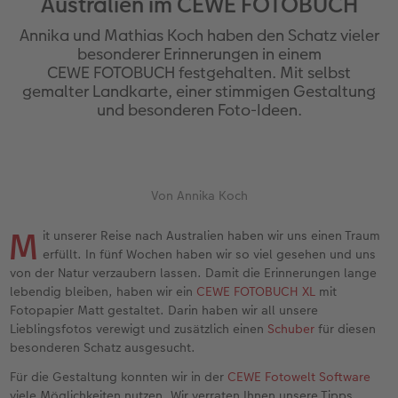
Australien im CEWE FOTOBUCH
Personalisierter Schuber
Nature Prints
Photo Streetmap Poster
Weitere Anlässe
Spiele
Silikonhüllen
Wandkalender mit Design
Sofortgrusskarten
Zum Geburtstag
Hochzeit
Annika und Mathias Koch haben den Schatz vieler
en
Erinnerungstasche
Premium Poster
Fotocollage
Klappkarten
Schule & Büro
Kunststoffhüllen
Wandkalender A4
Sofortfotosets
Muttertagsgeschenke
Jahrbuch
besonderer Erinnerungen in einem
CEWE FOTOBUCH festgehalten. Mit selbst
gemalter Landkarte, einer stimmigen Gestaltung
CEWE FOTOBUCH Kids
Fotosets
hexxas
Fotokarten
Haustiere
Lederhüllen
Wandkalender A4 Panorama
Sofortcollagen
Geschenke zum Abschied
Fotowettbewerbe
und besonderen Foto-Ideen.
Einband mit Leder und Leinen
Fotosticker
Acrylglas
Postkarten
Faber-Castell
Holzhülle
Wandkalender A3
Mehrteilige Sofortfotos
Fotogeschenke zum Osterfest
Kundengeschichten
 & App
Erste Schritte
Sofortfotos
Alu Dibond
Einzelkarten im Direktversand
Art Prints
Handykette
Tischkalender Quadratisch
Biometrische Passfotos
für Brautpaare
Von Annika Koch
Bestellwege
Passfotos
Foto auf Holz
Foto-Geschenkbox
Mit Design
Zubehör
Filiale finden
für den JGA
M
it unserer Reise nach Australien haben wir uns einen Traum
erfüllt. In fünf Wochen haben wir so viel gesehen und uns
Webinare
Zubehör
Gallery Print
Geschenkidee
von der Natur verzaubern lassen. Damit die Erinnerungen lange
lebendig bleiben, haben wir ein
CEWE FOTOBUCH XL
mit
Kundenbeispiele
Hartschaum
CEWE Geschenkgutschein
Fotopapier Matt gestaltet. Darin haben wir all unsere
Lieblingsfotos verewigt und zusätzlich einen
Schuber
für diesen
Kundengeschichten
Mehrteiler
Foto-Leckerlidose
besonderen Schatz ausgesucht.
Für die Gestaltung konnten wir in der
CEWE Fotowelt Software
Coffeetable Book «Art Collection»
Wandgestaltung
Neuheiten
viele Möglichkeiten nutzen. Wir verraten Ihnen unsere Tipps.