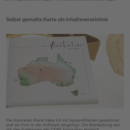
Zubehör
Zubehör
Selbst gemalte Karte als Inhaltsverzeichnis
Die Australien-Karte habe ich mit Aquarellfarben gezeichnet
und als Foto in der Software eingefügt. Die Bearbeitung war
mit den Funktionen der CEWE Fotoschau möglich.