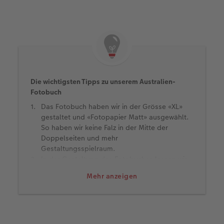
Die wichtigsten Tipps zu unserem Australien-
Fotobuch
Das Fotobuch haben wir in der Grösse «XL»
gestaltet und «Fotopapier Matt» ausgewählt.
So haben wir keine Falz in der Mitte der
Doppelseiten und mehr
Gestaltungsspielraum.
In der Gestaltung des Fotobuches lassen wir
den Fotos viel Raum zum Wirken, ebenso auf
Mehr anzeigen
der Titelseite.
Auf der Vorderseite zeigen wir unser absolutes
Lieblingsbild der Reise – in diesem Fall ein
Foto von uns beiden zum Sonnenaufgang am
Uluru.