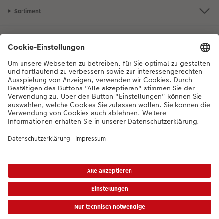
Sortiment
Inspiration
Bei Fragen zu Produkten oder der Bestellung können Sie uns gerne von
Montag bis Samstag von 8:00 – 20:00 Uhr und Sonntag von 10:00 –
20:00 Uhr (gesetzliche Feiertage ausgenommen) unter der
Telefonnummer
044 499 10 36
kontaktieren.
DE
|
FR
|
IT
*Die Preise gelten inkl. MWST zzgl. Versandkosten gem.
Preisliste
Das abgebildete
Produkt hat ggfs. einen höheren Preis.
|
AGB
|
Datenschutz
|
Impressum