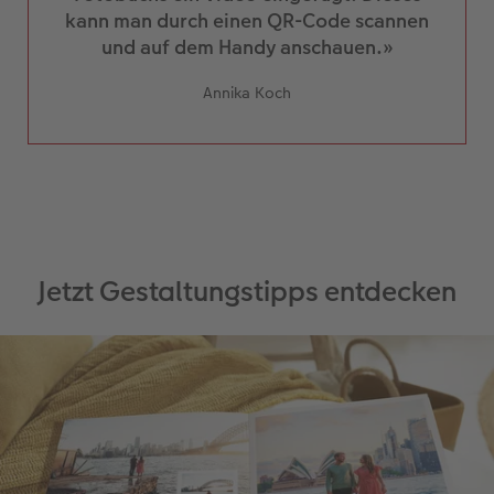
heller gestellt.
kann man durch einen QR-Code scannen
Jetzt kann die Karte beliebig oft kopiert und in
und auf dem Handy anschauen.»
der Grösse verändert werden, wie man es
braucht: zum Beispiel im Inhaltsverzeichnis
Annika Koch
oder auf dem Cover.
Jetzt Gestaltungstipps entdecken