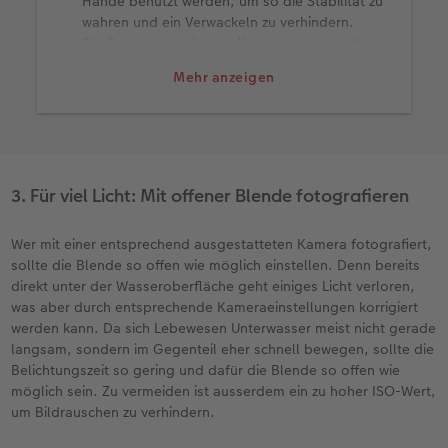
Hände benutzt werden, um so die Stabilität zu
wahren und ein Verwackeln zu verhindern.
Die Berührung mit dem Meeresboden sollte
verhindert werden, um aufgewühltes Wasser
Mehr anzeigen
beziehungsweise Sand zu vermeiden.
Rotfilter erhalten die Farben unter Wasser
optimal.
Das Equipment nach Gebrauch im Meer immer
gründlich mit Süsswasser reinigen, um die
Haltbarkeit zu verlängern.
3. Für viel Licht: Mit offener Blende fotografieren
Wer mit einer entsprechend ausgestatteten Kamera fotografiert,
sollte die Blende so offen wie möglich einstellen. Denn bereits
direkt unter der Wasseroberfläche geht einiges Licht verloren,
was aber durch entsprechende Kameraeinstellungen korrigiert
werden kann. Da sich Lebewesen Unterwasser meist nicht gerade
langsam, sondern im Gegenteil eher schnell bewegen, sollte die
Belichtungszeit so gering und dafür die Blende so offen wie
möglich sein. Zu vermeiden ist ausserdem ein zu hoher ISO-Wert,
um Bildrauschen zu verhindern.