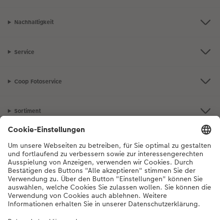
Nachhaltigkeit
Service
Coop Fotoservice
Sortiment
Inspiration
Bei Fragen zu Produkten oder der Bestellung können Sie uns gerne von
Montag bis Samstag von 8:00 – 20:00 Uhr und Sonntag von 10:00 –
20:00 Uhr (gesetzliche Feiertage ausgenommen) unter der
Telefonnummer
044 499 10 36
kontaktieren.
DE
|
FR
|
IT