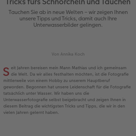
Tricks fürs Schnorcheln und Tauchen
Personalisierter Schuber
Nature Prints
Photo Streetmap Poster
Weitere Anlässe
Spiele
Silikonhüllen
Wandkalender mit Design
Sofortgrusskarten
Zum Geburtstag
Hochzeit
Tauchen Sie ab in neue Welten – wir zeigen Ihnen
en
Erinnerungstasche
Premium Poster
Fotocollage
Klappkarten
Schule & Büro
Kunststoffhüllen
Wandkalender A4
Sofortfotosets
Muttertagsgeschenke
Jahrbuch
unsere Tipps und Tricks, damit auch Ihre
Unterwasserbilder gelingen.
CEWE FOTOBUCH Kids
Fotosets
hexxas
Fotokarten
Haustiere
Lederhüllen
Wandkalender A4 Panorama
Sofortcollagen
Geschenke zum Abschied
Fotowettbewerbe
Einband mit Leder und Leinen
Fotosticker
Acrylglas
Postkarten
Faber-Castell
Holzhülle
Wandkalender A3
Mehrteilige Sofortfotos
Fotogeschenke zum Osterfest
Kundengeschichten
 & App
Von Annika Koch
Erste Schritte
Sofortfotos
Alu Dibond
Einzelkarten im Direktversand
Art Prints
Handykette
Tischkalender Quadratisch
Biometrische Passfotos
für Brautpaare
S
eit Jahren bereisen mein Mann Mathias und ich gemeinsam
die Welt. Da wir alles festhalten möchten, ist die Fotografie
Bestellwege
Passfotos
Foto auf Holz
Foto-Geschenkbox
Mit Design
Zubehör
Filiale finden
für den JGA
mittlerweile von einem Hobby zu unserem Hauptberuf
geworden. Begonnen hat unsere Leidenschaft für die Fotografie
Webinare
Zubehör
Gallery Print
Geschenkidee
tatsächlich unter Wasser. Wir haben uns die
Unterwasserfotografie selbst beigebracht und zeigen Ihnen in
Kundenbeispiele
Hartschaum
CEWE Geschenkgutschein
diesem Beitrag die wichtigsten Tricks und Tipps, die wir in den
vielen Jahren gelernt haben.
Kundengeschichten
Mehrteiler
Foto-Leckerlidose
Coffeetable Book «Art Collection»
Wandgestaltung
Neuheiten