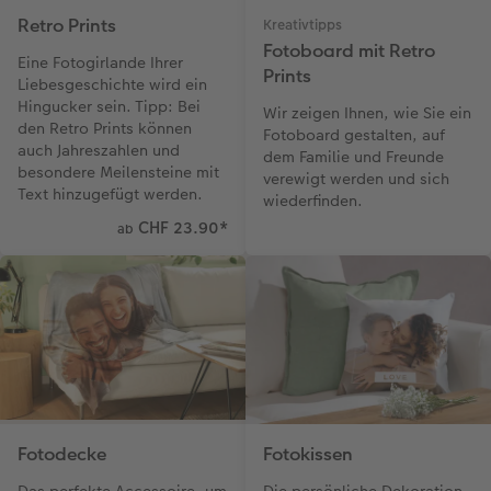
Retro Prints
Kreativtipps
Fotoboard mit Retro
Eine Fotogirlande Ihrer
Prints
Liebesgeschichte wird ein
Hingucker sein. Tipp: Bei
Wir zeigen Ihnen, wie Sie ein
den Retro Prints können
Fotoboard gestalten, auf
auch Jahreszahlen und
dem Familie und Freunde
besondere Meilensteine mit
verewigt werden und sich
Text hinzugefügt werden.
wiederfinden.
CHF 23.90
*
ab
Fotodecke
Fotokissen
Das perfekte Accessoire, um
Die persönliche Dekoration