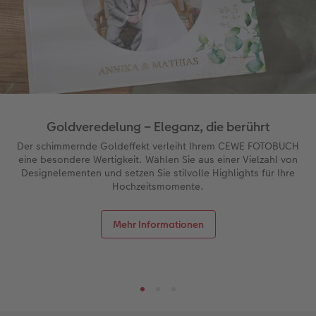
Personalisierter Schuber
Nature Prints
Photo Streetmap Poster
Weitere Anlässe
Spiele
Silikonhüllen
Wandkalender mit Design
Sofortgrusskarten
Zum Geburtstag
Hochzeit
en
Erinnerungstasche
Premium Poster
Fotocollage
Klappkarten
Schule & Büro
Kunststoffhüllen
Wandkalender A4
Sofortfotosets
Muttertagsgeschenke
Jahrbuch
CEWE FOTOBUCH Kids
Fotosets
hexxas
Fotokarten
Haustiere
Lederhüllen
Wandkalender A4 Panorama
Sofortcollagen
Geschenke zum Abschied
Fotowettbewerbe
Einband mit Leder und Leinen
Fotosticker
Acrylglas
Postkarten
Faber-Castell
Holzhülle
Wandkalender A3
Mehrteilige Sofortfotos
Fotogeschenke zum Osterfest
Kundengeschichten
 & App
Goldveredelung – Eleganz, die berührt
Erste Schritte
Sofortfotos
Alu Dibond
Einzelkarten im Direktversand
Art Prints
Handykette
Tischkalender Quadratisch
Biometrische Passfotos
für Brautpaare
Der schimmernde Goldeffekt verleiht Ihrem CEWE FOTOBUCH
eine besondere Wertigkeit. Wählen Sie aus einer Vielzahl von
Designelementen und setzen Sie stilvolle Highlights für Ihre
Bestellwege
Passfotos
Foto auf Holz
Foto-Geschenkbox
Mit Design
Zubehör
Filiale finden
für den JGA
Hochzeitsmomente.
Webinare
Zubehör
Gallery Print
Geschenkidee
Mehr Informationen
Kundenbeispiele
Hartschaum
CEWE Geschenkgutschein
Kundengeschichten
Mehrteiler
Foto-Leckerlidose
Coffeetable Book «Art Collection»
Wandgestaltung
Neuheiten