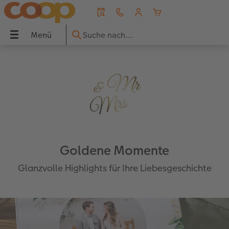
Menü
Menü
CEWE FOTOBUCH
Fotos
Poster & Wandbilder
Grusskarten
Fotogeschenke
Handyhüllen
Fotokalender
Sofortfotos
Geschenkideen
Inspiration
UCH
Übersicht
Übersicht
Übersicht
Übersicht
Übersicht
Übersicht
Übersicht
Übersicht
Übersicht
Übersicht
dbilder
Formate
Fotoabzüge
Fotoleinwand
Hochzeitskarten
Fotopuzzle
Samsung Hüllen
Wandkalender
Sofortfotos
Für Grosseltern
Reise & Ferien
Einbände
Foto im Rahmen
Premiumposter
Babykarten
Fotomagnete
Xiaomi Hüllen
Tischkalender
Sofortfotos mit Rahmen
Für den Herzensmenschen
Geschenkideen
Goldene Momente
ke
Papierqualitäten
Bilderboxen
Poster mit Design
Geburtstagskarten
Trinkgefässe
Huawei Hüllen
Terminkalender
Sofortfotos mit Text
Für Kinder
Wandgestaltung
Glanzvolle Highlights für Ihre Liebesgeschichte
Veredelung
Art Prints
Rahmen
Dankeskarten
Textilien
Bio-based Case
Küchenkalender
Sofortfotos mit Design
Für die besten Freunde
Baby
Panoramaseite
Little Prints
Posterleiste
Einladungskarten
Dekoration
Frame Case
Taschenkalender
Sofortfotostreifen
Für Tierfreunde
Fototipps