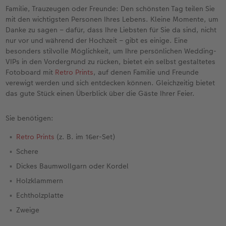
Personalisierter Schuber
Nature Prints
Photo Streetmap Poster
Weitere Anlässe
Spiele
Silikonhüllen
Wandkalender mit Design
Sofortgrusskarten
Zum Geburtstag
Hochzeit
Familie, Trauzeugen oder Freunde: Den schönsten Tag teilen Sie
mit den wichtigsten Personen Ihres Lebens. Kleine Momente, um
en
Erinnerungstasche
Premium Poster
Fotocollage
Klappkarten
Schule & Büro
Kunststoffhüllen
Wandkalender A4
Sofortfotosets
Muttertagsgeschenke
Jahrbuch
Danke zu sagen – dafür, dass Ihre Liebsten für Sie da sind, nicht
nur vor und während der Hochzeit – gibt es einige. Eine
besonders stilvolle Möglichkeit, um Ihre persönlichen Wedding-
CEWE FOTOBUCH Kids
Fotosets
hexxas
Fotokarten
Haustiere
Lederhüllen
Wandkalender A4 Panorama
Sofortcollagen
Geschenke zum Abschied
Fotowettbewerbe
VIPs in den Vordergrund zu rücken, bietet ein selbst gestaltetes
Fotoboard mit
Retro Prints
, auf denen Familie und Freunde
Einband mit Leder und Leinen
Fotosticker
Acrylglas
Postkarten
Faber-Castell
Holzhülle
Wandkalender A3
Mehrteilige Sofortfotos
Fotogeschenke zum Osterfest
Kundengeschichten
verewigt werden und sich entdecken können. Gleichzeitig bietet
 & App
das gute Stück einen Überblick über die Gäste Ihrer Feier.
Erste Schritte
Sofortfotos
Alu Dibond
Einzelkarten im Direktversand
Art Prints
Handykette
Tischkalender Quadratisch
Biometrische Passfotos
für Brautpaare
Sie benötigen:
Bestellwege
Passfotos
Foto auf Holz
Foto-Geschenkbox
Mit Design
Zubehör
Filiale finden
für den JGA
Retro Prints
(z. B. im 16er-Set)
Webinare
Zubehör
Gallery Print
Geschenkidee
Schere
Dickes Baumwollgarn oder Kordel
Kundenbeispiele
Hartschaum
CEWE Geschenkgutschein
Holzklammern
Echtholzplatte
Kundengeschichten
Mehrteiler
Foto-Leckerlidose
Zweige
Coffeetable Book «Art Collection»
Wandgestaltung
Neuheiten