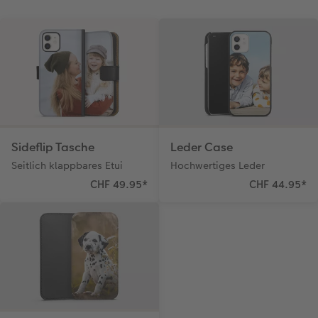
Kundengeschichten
Mehrteiler
Foto-Leckerlidose
Coffeetable Book «Art Collection»
Wandgestaltung
Neuheiten
Zubehör
Zubehör
Sideflip Tasche
Leder Case
Seitlich klappbares Etui
Hochwertiges Leder
CHF 49.95
*
CHF 44.95
*