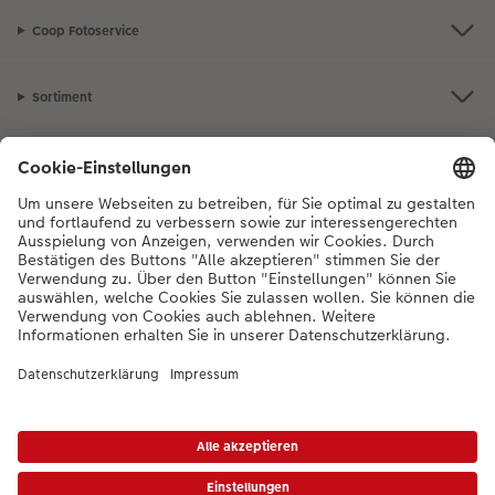
Coop Fotoservice
Sortiment
Inspiration
Bei Fragen zu Produkten oder der Bestellung können Sie uns gerne von
Montag bis Samstag von 8:00 – 20:00 Uhr und Sonntag von 10:00 –
20:00 Uhr (gesetzliche Feiertage ausgenommen) unter der
Telefonnummer
044 499 10 36
kontaktieren.
DE
|
FR
|
IT
*Die Preise gelten inkl. MWST zzgl. Versandkosten gem.
Preisliste
Das abgebildete
Produkt hat ggfs. einen höheren Preis.
|
AGB
|
Datenschutz
|
Impressum