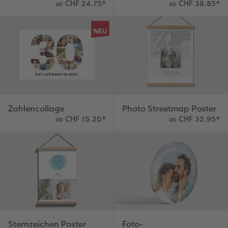
CHF 24.75
*
CHF 38.85
*
ab
ab
Kundengeschichten
Mehrteiler
Foto-Leckerlidose
Coffeetable Book «Art Collection»
Wandgestaltung
Neuheiten
Zubehör
Zubehör
Zahlencollage
Photo Streetmap Poster
CHF 15.20
*
CHF 32.95
*
ab
ab
Sternzeichen Poster
Foto-