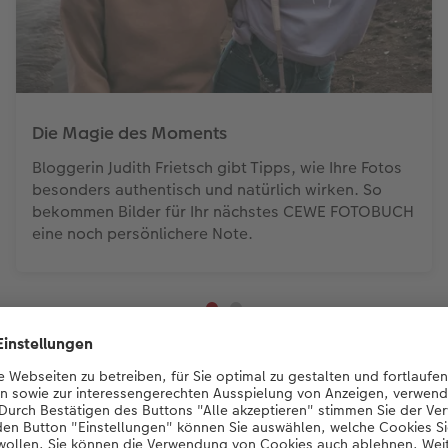
Die Magie des Moments
Bloggerin Judith Frietsch gibt Tipps, wie Ihre Fotos
besonders authentisch und natürlich wirken. So
bekommen Bilder für Ihr nächstes CEWE FOTOBUCH
eine noch persönlichere Note.