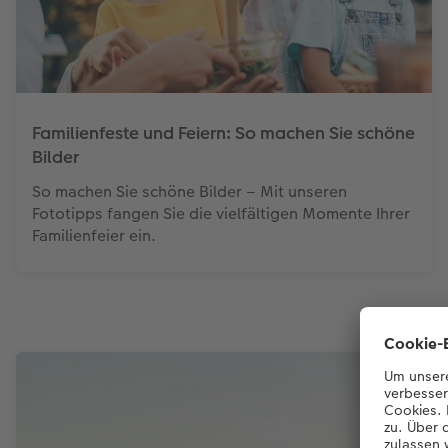
Familienfeste und Feiern: So machen Sie schöne
Bilder
So machen Sie schöne Bilder – Mit unseren
Fototipps fangen Sie die vielfältigen Momente Ihrer
Familienfeier ein.