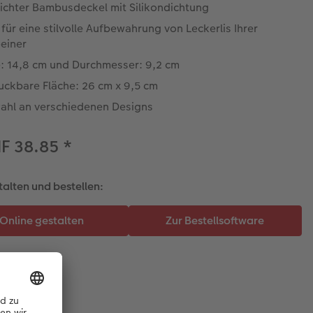
dichter Bambusdeckel mit Silikondichtung
 für eine stilvolle Aufbewahrung von Leckerlis Ihrer
einer
: 14,8 cm und Durchmesser: 9,2 cm
uckbare Fläche: 26 cm x 9,5 cm
ahl an verschiedenen Designs
HF 38.85
*
talten und bestellen: