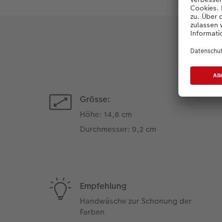
Grösse:
Höhe: 14,8 cm
Durchmesser: 9,2 cm
Empfehlung
Handwäsche zur Schonung der
Farben