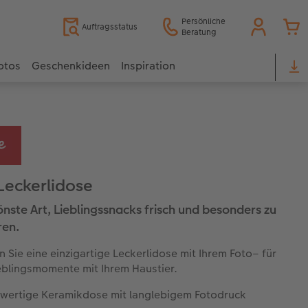
Persönliche
Auftragsstatus
Beratung
otos
Geschenkideen
Inspiration
Leckerlidose
önste Art, Lieblingssnacks frisch und besonders zu
ren.
n Sie eine einzigartige Leckerlidose mit Ihrem Foto– für
eblingsmomente mit Ihrem Haustier.
wertige Keramikdose mit langlebigem Fotodruck