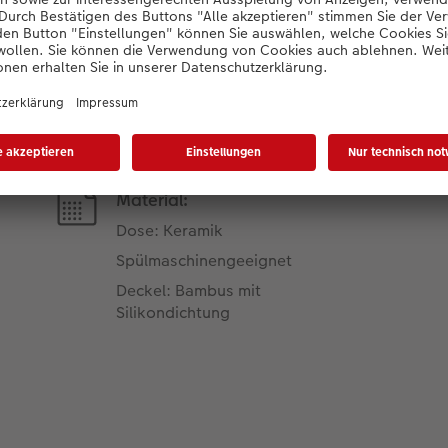
Produktdetails
Material:
Dose: Keramik
Spülmaschinengeeignet
Deckel: Bambus mit
Silikondichtung