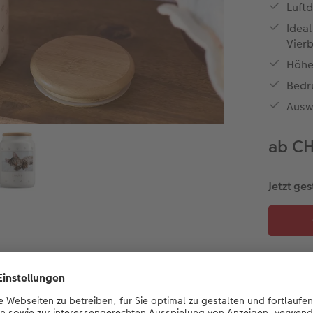
Luft
Ideal
Vierb
Höhe
Bedr
Ausw
ab C
Jetzt ges