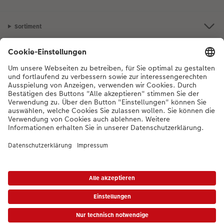
Sortiment
Inspiration
Bei Fragen zu Produkten oder der Bestellung können Sie uns gerne von
Montag bis Samstag von 8:00 – 20:00 Uhr und Sonntag von 10:00 –
20:00 Uhr (gesetzliche Feiertage ausgenommen) unter der
Telefonnummer
044 499 10 36
kontaktieren.
DE
|
FR
|
IT
*Die Preise gelten inkl. MWST zzgl. Versandkosten gem.
Preisliste
Das abgebildete
Produkt hat ggfs. einen höheren Preis.
|
AGB
|
Datenschutz
|
Impressum