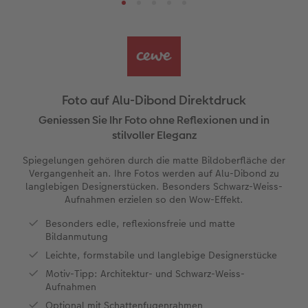
Panoramaseite
Little Prints
Posterleiste
Einladungskarten
Dekoration
Frame Case
Taschenkalender
Sofortfotostreifen
Für Tierfreunde
Fototipps
Personalisierter Schuber
Nature Prints
Photo Streetmap Poster
Weitere Anlässe
Spiele
Silikonhüllen
Wandkalender mit Design
Sofortgrusskarten
Zum Geburtstag
Hochzeit
en
Erinnerungstasche
Premium Poster
Fotocollage
Klappkarten
Schule & Büro
Kunststoffhüllen
Wandkalender A4
Sofortfotosets
Muttertagsgeschenke
Jahrbuch
Foto auf Alu-Dibond Direktdruck
CEWE FOTOBUCH Kids
Fotosets
hexxas
Fotokarten
Haustiere
Lederhüllen
Wandkalender A4 Panorama
Sofortcollagen
Geschenke zum Abschied
Fotowettbewerbe
Geniessen Sie Ihr Foto ohne Reflexionen und in
stilvoller Eleganz
Einband mit Leder und Leinen
Fotosticker
Acrylglas
Postkarten
Faber-Castell
Holzhülle
Wandkalender A3
Mehrteilige Sofortfotos
Fotogeschenke zum Osterfest
Kundengeschichten
Spiegelungen gehören durch die matte Bildoberfläche der
 & App
Vergangenheit an. Ihre Fotos werden auf Alu-Dibond zu
Erste Schritte
Sofortfotos
Einzelkarten im Direktversand
Art Prints
Handykette
Tischkalender Quadratisch
Biometrische Passfotos
für Brautpaare
Alu Dibond
langlebigen Designerstücken. Besonders Schwarz-Weiss-
Aufnahmen erzielen so den Wow-Effekt.
Bestellwege
Passfotos
Foto auf Holz
Foto-Geschenkbox
Mit Design
Zubehör
Filiale finden
für den JGA
Besonders edle, reflexionsfreie und matte
Bildanmutung
Webinare
Zubehör
Gallery Print
Geschenkidee
Leichte, formstabile und langlebige Designerstücke
Motiv-Tipp: Architektur- und Schwarz-Weiss-
Kundenbeispiele
Hartschaum
CEWE Geschenkgutschein
Aufnahmen
Optional mit Schattenfugenrahmen