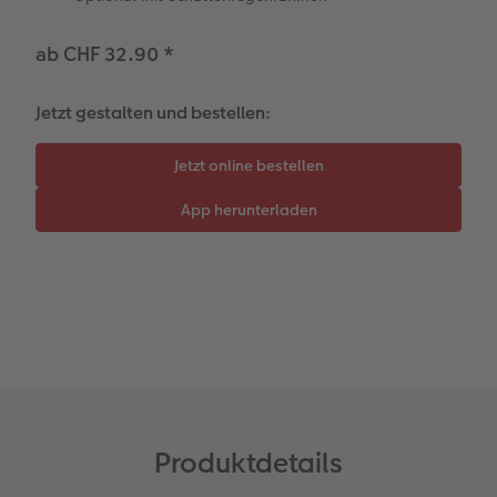
Kundengeschichten
Mehrteiler
Foto-Leckerlidose
ab CHF 32.90
*
Coffeetable Book «Art Collection»
Wandgestaltung
Neuheiten
Jetzt gestalten und bestellen:
Zubehör
Zubehör
Produktdetails