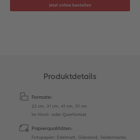
Zubehör
Zubehör
Produktdetails
Formate:
22 cm, 31 cm, 41 cm, 51 cm ​
Im Hoch- oder Querformat
Papierqualitäten:
Fotopapier: Edelmatt, Glänzend, Seidenraster,