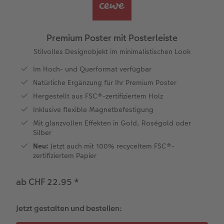
Personalisierter Schuber
Nature Prints
Photo Streetmap Poster
Weitere Anlässe
Spiele
Silikonhüllen
Wandkalender mit Design
Sofortgrusskarten
Zum Geburtstag
Hochzeit
en
Erinnerungstasche
Premium Poster
Fotocollage
Klappkarten
Schule & Büro
Kunststoffhüllen
Wandkalender A4
Sofortfotosets
Muttertagsgeschenke
Jahrbuch
Premium Poster mit Posterleiste
CEWE FOTOBUCH Kids
Fotosets
hexxas
Fotokarten
Haustiere
Lederhüllen
Wandkalender A4 Panorama
Sofortcollagen
Geschenke zum Abschied
Fotowettbewerbe
Stilvolles Designobjekt im minimalistischen Look
Im Hoch- und Querformat verfügbar
Einband mit Leder und Leinen
Fotosticker
Acrylglas
Postkarten
Faber-Castell
Holzhülle
Wandkalender A3
Mehrteilige Sofortfotos
Fotogeschenke zum Osterfest
Kundengeschichten
Natürliche Ergänzung für Ihr Premium Poster
 & App
Hergestellt aus FSC®-zertifiziertem Holz
Erste Schritte
Sofortfotos
Alu Dibond
Einzelkarten im Direktversand
Art Prints
Handykette
Tischkalender Quadratisch
Biometrische Passfotos
für Brautpaare
Inklusive flexible Magnetbefestigung
Mit glanzvollen Effekten in Gold, Roségold oder
Bestellwege
Passfotos
Foto auf Holz
Foto-Geschenkbox
Mit Design
Zubehör
Filiale finden
für den JGA
Silber
Neu:
Jetzt auch mit 100% recyceltem FSC®-
Webinare
Zubehör
Gallery Print
Geschenkidee
zertifiziertem Papier
Kundenbeispiele
Hartschaum
CEWE Geschenkgutschein
ab CHF 22.95
*
Kundengeschichten
Mehrteiler
Foto-Leckerlidose
Jetzt gestalten und bestellen:
Coffeetable Book «Art Collection»
Wandgestaltung
Neuheiten