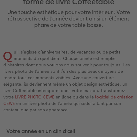
forme de livre Coffeetable
iates
Étui personnalisé
Tirages photo sur papier recyclé
Affiche carte personnalisée
Autres occasions
Jeux
Coques en silicone
Calendriers muraux avec design
Carte de vœux personnalisée
pour l’anniversaire
Mariage
Une touche esthétique pour votre intérieur : Votre
eaux
Pochette souvenirs
Poster premium
Pêle-mêle
Cartes à rabat
École et bureau
Coques en polycarbonate
Calendrier mural A4
Planche de photos
Cadeaux de fête des mères
Livre de l’année
rétrospective de l’année devient ainsi un élément
phare de votre table basse.
LIVRE PHOTO CEWE Bébé
Lot de photos
hexxas
Cartes photo
Animaux de compagnie
Coques en cuir
Calendrier mural A4 Panorama
Pêle-mêle
Cadeaux pour le départ
Concours photos
Couverture en cuir et en lin
Autocollants photo
Photo sous plexi
Cartes postales
Faber-Castell
Coques en bois
Calendrier mural A3
Photo polyptique
Cadeaux photo pour Pâques
Témoignages
Q
 & App
u’il s’agisse d’anniversaires, de vacances ou de petits
moments du quotidien : Chaque année est remplie
Premières étapes
Tirages immédiats
Photo sur alu-dibond
Carte à l’unité
Tirages créatifs
Coques avec cordon
Calendrier de bureau carré
Photos d’identité biométriques
pour les jeunes mariés
d’histoires dont nous voulons nous souvenir pour toujours. Les
livres photo de l’année sont l’un des plus beaux moyens de
Possibilités de commande
Photo d’identité
Photo sur bois
Boîte cadeau photo
Avec design
Accessoires
Trouvez un magasin
pour l’EVJF
rendre tous ces moments visibles. Avec une couverture
élégante, ils deviennent même un objet design esthétique, un
Exemples
Accessoires
Tableau photo Prestige
Idées de cadeaux
livre Coffeetable intemporel dans votre maison. Transformez
votre
LIVRE PHOTO CEWE
en ligne ou dans le
logiciel de création
CEWE
en un livre photo de l’année qui séduira tant par son
Témoignages clients
Photo sur carton mousse
Carte cadeau CEWE
contenu que par son apparence.
Coffeetable Book «Art Collection»
Multi-déco
Boîte à friandises personnalisée
Votre année en un clin d’œil
Accessoires
Conseils décoration murale
Nouveautés