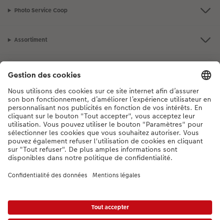
Photo Service Coop
Assortiment
Notre sélection
Si vous avez des questions concernant nos produits ou votre commande,
n'hésitez pas à nous contacter du lundi au dimanche, de 9h00 à 20h00
(hors jours fériés), au numéro de téléphone
044 499 10 37
• 7j/7 • de 9h à
20h
DE
|
FR
|
IT
* Les prix s’entendent TVA comprise, frais de traitement et/ou d’envoi en sus,
conformément aux
tarifs.
Le produit présenté a éventuellement un prix plus élevé.
|
Conditions générales
|
Protection des données
|
Mentions légales