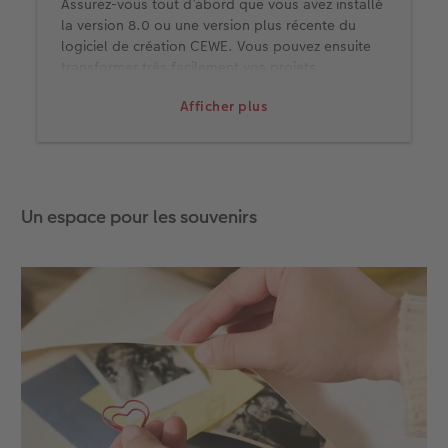
Assurez-vous tout d’abord que vous avez installé
la version 8.0 ou une version plus récente du
logiciel de création CEWE. Vous pouvez ensuite
transformer très facilement vos projets
enregistrés en modèle de création personnel.
Afficher plus
Ouvrir votre propre projet
Ouvrez un LIVRE PHOTO CEWE déjà conçu (fichier
mcf) via « Mes projets » > « Charger comme
modèle ».
Un espace pour les souvenirs
Utiliser comme modèle
Votre projet s’ouvre alors avec des photos de
remplacement et vous pouvez désormais accéder
au modèle dans la section Modèles de création
sous « Mes modèles de création » et l’utiliser à
tout moment.