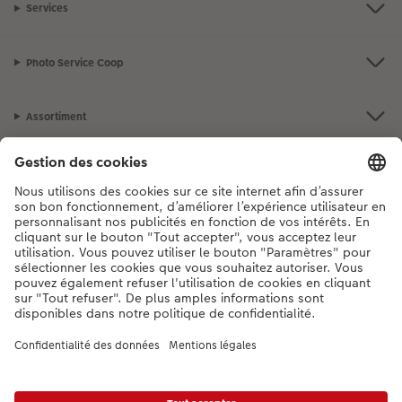
Services
Accessoires
Photo Service Coop
Assortiment
Notre sélection
Si vous avez des questions concernant nos produits ou votre commande,
n'hésitez pas à nous contacter du lundi au dimanche, de 9h00 à 20h00
(hors jours fériés), au numéro de téléphone
044 499 10 37
• 7j/7 • de 9h à
20h
DE
|
FR
|
IT
* Les prix s’entendent TVA comprise, frais de traitement et/ou d’envoi en sus,
conformément aux
tarifs.
Le produit présenté a éventuellement un prix plus élevé.