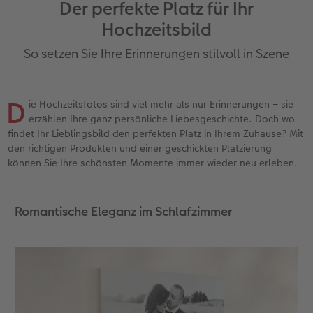
Der perfekte Platz für Ihr
Personalisierter Schuber
Nature Prints
Photo Streetmap Poster
Weitere Anlässe
Spiele
Silikonhüllen
Wandkalender mit Design
Sofortgrusskarten
Zum Geburtstag
Hochzeit
Hochzeitsbild
en
Erinnerungstasche
Premium Poster
Fotocollage
Klappkarten
Schule & Büro
Kunststoffhüllen
Wandkalender A4
Sofortfotosets
Muttertagsgeschenke
Jahrbuch
So setzen Sie Ihre Erinnerungen stilvoll in Szene
CEWE FOTOBUCH Kids
Fotosets
hexxas
Fotokarten
Haustiere
Lederhüllen
Wandkalender A4 Panorama
Sofortcollagen
Geschenke zum Abschied
Fotowettbewerbe
D
ie Hochzeitsfotos sind viel mehr als nur Erinnerungen – sie
Einband mit Leder und Leinen
Fotosticker
Acrylglas
Postkarten
Faber-Castell
Holzhülle
Wandkalender A3
Mehrteilige Sofortfotos
Fotogeschenke zum Osterfest
Kundengeschichten
 & App
erzählen Ihre ganz persönliche Liebesgeschichte. Doch wo
findet Ihr Lieblingsbild den perfekten Platz in Ihrem Zuhause? Mit
Erste Schritte
Sofortfotos
Alu Dibond
Einzelkarten im Direktversand
Art Prints
Handykette
Tischkalender Quadratisch
Biometrische Passfotos
für Brautpaare
den richtigen Produkten und einer geschickten Platzierung
können Sie Ihre schönsten Momente immer wieder neu erleben.
Bestellwege
Passfotos
Foto auf Holz
Foto-Geschenkbox
Mit Design
Zubehör
Filiale finden
für den JGA
Webinare
Zubehör
Gallery Print
Geschenkidee
Romantische Eleganz im Schlafzimmer
Kundenbeispiele
Hartschaum
CEWE Geschenkgutschein
Kundengeschichten
Mehrteiler
Foto-Leckerlidose
Coffeetable Book «Art Collection»
Wandgestaltung
Neuheiten