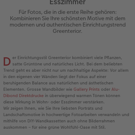
Esszimmer
Personalisierter Schuber
Nature Prints
Photo Streetmap Poster
Weitere Anlässe
Spiele
Silikonhüllen
Wandkalender mit Design
Sofortgrusskarten
Zum Geburtstag
Hochzeit
Für Fotos, die in die erste Reihe gehören:
en
Erinnerungstasche
Premium Poster
Fotocollage
Klappkarten
Schule & Büro
Kunststoffhüllen
Wandkalender A4
Sofortfotosets
Muttertagsgeschenke
Jahrbuch
Kombinieren Sie Ihre schönsten Motive mit dem
modernen und authentischen Einrichtungstrend
Greenterior.
CEWE FOTOBUCH Kids
Fotosets
hexxas
Fotokarten
Haustiere
Lederhüllen
Wandkalender A4 Panorama
Sofortcollagen
Geschenke zum Abschied
Fotowettbewerbe
Einband mit Leder und Leinen
Fotosticker
Acrylglas
Postkarten
Faber-Castell
Holzhülle
Wandkalender A3
Mehrteilige Sofortfotos
Fotogeschenke zum Osterfest
Kundengeschichten
 & App
D
er Einrichtungsstil Greenterior kombiniert viele Pflanzen,
Erste Schritte
Sofortfotos
Alu Dibond
Einzelkarten im Direktversand
Art Prints
Handykette
Tischkalender Quadratisch
Biometrische Passfotos
für Brautpaare
satte Grüntöne und natürliches Licht. Bei dem beliebten
Trend geht es aber nicht nur um nachhaltige Aspekte: Vor allem
Bestellwege
Passfotos
Foto auf Holz
Foto-Geschenkbox
Mit Design
Zubehör
Filiale finden
für den JGA
in den eigenen vier Wänden liegt der Fokus auf einer
beruhigenden Balance aus natürlichen und ästhetischen
Webinare
Zubehör
Gallery Print
Geschenkidee
Elementen. Grosse Wandbilder wie
Gallery Prints
oder
Alu-
Dibond Direktdrucke
in überwiegend warmen Tönen können
diese Wirkung in Wohn- oder Esszimmer verstärken.
Kundenbeispiele
Hartschaum
CEWE Geschenkgutschein
Wir zeigen Ihnen, wie Sie Ihre liebsten Porträts und
Landschaftsmotive in hochwertige Fotoarbeiten verwandeln und
Kundengeschichten
Mehrteiler
Foto-Leckerlidose
mithilfe von DIY-Wandkassetten auch ohne Bilderrahmen
auskommen – für eine grüne Wohlfühl-Oase mit Stil.
Coffeetable Book «Art Collection»
Wandgestaltung
Neuheiten