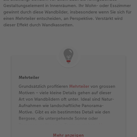
Gestaltungselement in Innenräumen. Ihr Wohn- oder Esszimmer
gewinnt durch diese Wandbilder, insbesondere wenn Sie sich für
einen Mehrteiler entscheiden, an Perspektive. Verstärkt wird
dieser Effekt durch Wandkassetten.
Mehrteiler
Grundsätzlich profitieren
Mehrteiler
von grossen
Motiven – viele kleine Details gehen auf dieser
Art von Wandbildern oft unter. Ideal sind Natur-
Aufnahmen wie landschaftliche Panorama-
Motive. Gibt es ein bestimmtes Detail wie den
Bergsee, die untergehende Sonne oder
Personen, sollte es im Zentrum stehen.
Alu-
Dibond-Bilder
im Mehrteiler-Format können Sie
Mehr anzeigen