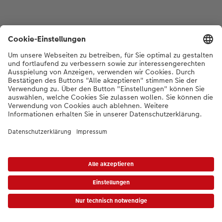
*Die Preise gelten inkl. MWST zzgl. Versandkosten gem.
Preisliste
|
AGB
|
Datenschutz
|
Impressum