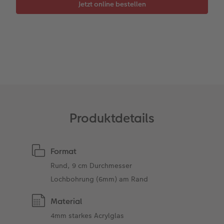
Zubehör
Zubehör
Produktdetails
Format
Rund, 9 cm Durchmesser
Lochbohrung (6mm) am Rand
Material
4mm starkes Acrylglas