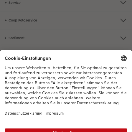
Service
Coop Fotoservice
Sortiment
Inspiration
Bei Fragen zu Produkten oder der Bestellung können Sie uns gerne von
Montag bis Samstag von 8:00 – 20:00 Uhr und Sonntag von 10:00 –
20:00 Uhr (gesetzliche Feiertage ausgenommen) unter der
Telefonnummer
044 499 10 36
kontaktieren.
DE
|
FR
|
IT
*Die Preise gelten inkl. MWST zzgl. Versandkosten gem.
Preisliste
Das abgebildete
Produkt hat ggfs. einen höheren Preis.