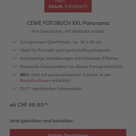
Personalisierter Schuber
Nature Prints
Photo Streetmap Poster
Weitere Anlässe
Spiele
Silikonhüllen
Wandkalender mit Design
Sofortgrusskarten
Zum Geburtstag
Hochzeit
en
Erinnerungstasche
Premium Poster
Fotocollage
Klappkarten
Schule & Büro
Kunststoffhüllen
Wandkalender A4
Sofortfotosets
Muttertagsgeschenke
Jahrbuch
CEWE FOTOBUCH XXL Panorama
CEWE FOTOBUCH Kids
Fotosets
hexxas
Fotokarten
Haustiere
Lederhüllen
Wandkalender A4 Panorama
Sofortcollagen
Geschenke zum Abschied
Fotowettbewerbe
Ihre Geschichte, mit Weitblick erzählt
Extragrosses Querformat: ca. 38 x 29 cm
Einband mit Leder und Leinen
Fotosticker
Acrylglas
Postkarten
Faber-Castell
Holzhülle
Wandkalender A3
Mehrteilige Sofortfotos
Fotogeschenke zum Osterfest
Kundengeschichten
Ideal für Portraits und Landschaftsaufnahmen
 & App
Hochwertige Veredelungen mit fühlbaren Effekten
Erste Schritte
Sofortfotos
Alu Dibond
Einzelkarten im Direktversand
Art Prints
Handykette
Tischkalender Quadratisch
Biometrische Passfotos
für Brautpaare
Passende Geschenkbox für dieses Format erhältlich
NEU:
Jetzt mit personalisiertem Schuber in der
Bestellwege
Passfotos
Foto auf Holz
Foto-Geschenkbox
Mit Design
Zubehör
Filiale finden
für den JGA
Bestellsoftware
erhältlich
FSC®-zertifiziertes Fotoprodukt
Webinare
Zubehör
Gallery Print
Geschenkidee
ab CHF 88.90
*
Kundenbeispiele
Hartschaum
CEWE Geschenkgutschein
Kundengeschichten
Mehrteiler
Foto-Leckerlidose
Jetzt gestalten und bestellen:
Coffeetable Book «Art Collection»
Wandgestaltung
Neuheiten