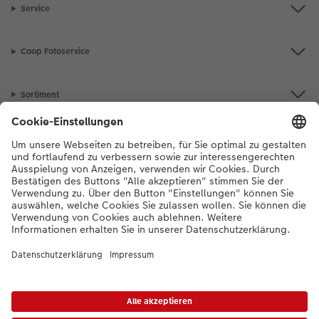
Service
Coop Fotoservice
Sortiment
Inspiration
Bei Fragen zu Produkten oder der Bestellung können Sie uns gerne von
Montag bis Samstag von 8:00 – 20:00 Uhr und Sonntag von 10:00 –
20:00 Uhr (gesetzliche Feiertage ausgenommen) unter der
Telefonnummer
044 499 10 36
kontaktieren.
DE
|
FR
|
IT
*Die Preise gelten inkl. MWST zzgl. Versandkosten gem.
Preisliste
Das abgebildete