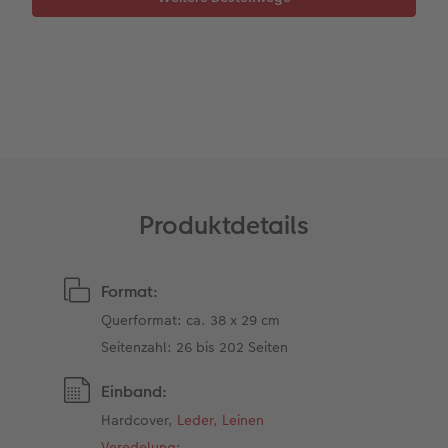
Zubehör
Zubehör
Produktdetails
Format:
Querformat: ca. 38 x 29 cm
Seitenzahl: 26 bis 202 Seiten
Einband:
Hardcover,
Leder, Leinen
Veredelung
: