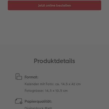
Zubehör
Zubehör
Produktdetails
Format:
Kalender mit Foto: ca. 14,5 x 42 cm
Fotogrösse: 14,5 x 10,5 cm
Papierqualität:
Digitaldruck Matt