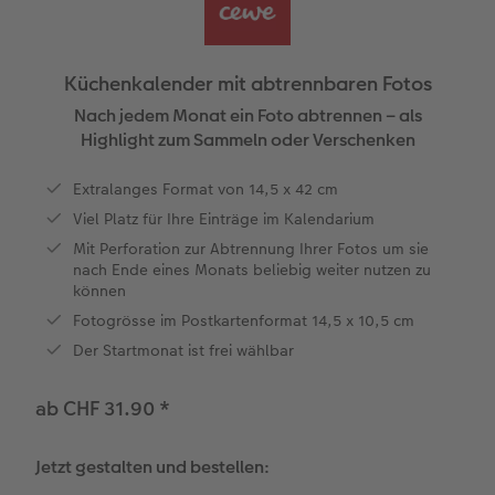
Personalisierter Schuber
Nature Prints
Photo Streetmap Poster
Weitere Anlässe
Spiele
Silikonhüllen
Wandkalender mit Design
Sofortgrusskarten
Zum Geburtstag
Hochzeit
en
Erinnerungstasche
Premium Poster
Fotocollage
Klappkarten
Schule & Büro
Kunststoffhüllen
Wandkalender A4
Sofortfotosets
Muttertagsgeschenke
Jahrbuch
Küchenkalender mit abtrennbaren Fotos
CEWE FOTOBUCH Kids
Fotosets
hexxas
Fotokarten
Haustiere
Lederhüllen
Wandkalender A4 Panorama
Sofortcollagen
Geschenke zum Abschied
Fotowettbewerbe
Nach jedem Monat ein Foto abtrennen – als
Highlight zum Sammeln oder Verschenken
Einband mit Leder und Leinen
Fotosticker
Acrylglas
Postkarten
Faber-Castell
Holzhülle
Wandkalender A3
Mehrteilige Sofortfotos
Fotogeschenke zum Osterfest
Kundengeschichten
 & App
Extralanges Format von 14,5 x 42 cm
Viel Platz für Ihre Einträge im Kalendarium
Erste Schritte
Sofortfotos
Alu Dibond
Einzelkarten im Direktversand
Art Prints
Handykette
Tischkalender Quadratisch
Biometrische Passfotos
für Brautpaare
Mit Perforation zur Abtrennung Ihrer Fotos um sie
nach Ende eines Monats beliebig weiter nutzen zu
Bestellwege
Passfotos
Foto auf Holz
Foto-Geschenkbox
Mit Design
Zubehör
Filiale finden
für den JGA
können
Fotogrösse im Postkartenformat 14,5 x 10,5 cm
Webinare
Zubehör
Gallery Print
Geschenkidee
Der Startmonat ist frei wählbar
Kundenbeispiele
Hartschaum
CEWE Geschenkgutschein
ab CHF 31.90
*
Kundengeschichten
Mehrteiler
Foto-Leckerlidose
Jetzt gestalten und bestellen:
Coffeetable Book «Art Collection»
Wandgestaltung
Neuheiten