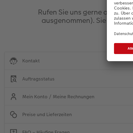
Rufen Sie uns gerne an: 044 
ausgenommen). Sie können 
Kontakt
Auftragsstatus
Mein Konto / Meine Rechnungen
Preise und Lieferzeiten
FAQ – Häufige Fragen