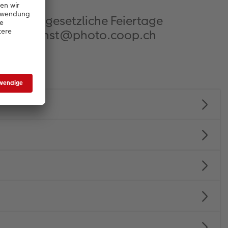
00 Uhr (gesetzliche Feiertage
kundendienst@photo.coop.ch