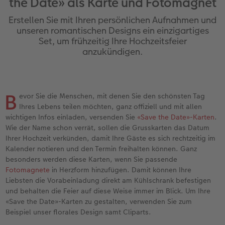
the Date» als Karte und Fotomagnet
Personalisierter Schuber
Nature Prints
Photo Streetmap Poster
Weitere Anlässe
Spiele
Silikonhüllen
Wandkalender mit Design
Sofortgrusskarten
Zum Geburtstag
Hochzeit
Erstellen Sie mit Ihren persönlichen Aufnahmen und
en
Erinnerungstasche
Premium Poster
Fotocollage
Klappkarten
Schule & Büro
Kunststoffhüllen
Wandkalender A4
Sofortfotosets
Muttertagsgeschenke
Jahrbuch
unseren romantischen Designs ein einzigartiges
Set, um frühzeitig Ihre Hochzeitsfeier
anzukündigen.
CEWE FOTOBUCH Kids
Fotosets
hexxas
Fotokarten
Haustiere
Lederhüllen
Wandkalender A4 Panorama
Sofortcollagen
Geschenke zum Abschied
Fotowettbewerbe
Einband mit Leder und Leinen
Fotosticker
Acrylglas
Postkarten
Faber-Castell
Holzhülle
Wandkalender A3
Mehrteilige Sofortfotos
Fotogeschenke zum Osterfest
Kundengeschichten
 & App
B
evor Sie die Menschen, mit denen Sie den schönsten Tag
Erste Schritte
Sofortfotos
Alu Dibond
Einzelkarten im Direktversand
Art Prints
Handykette
Tischkalender Quadratisch
Biometrische Passfotos
für Brautpaare
Ihres Lebens teilen möchten, ganz offiziell und mit allen
wichtigen Infos einladen, versenden Sie
«Save the Date»-Karten
.
Bestellwege
Passfotos
Foto auf Holz
Foto-Geschenkbox
Mit Design
Zubehör
Filiale finden
für den JGA
Wie der Name schon verrät, sollen die Grusskarten das Datum
Ihrer Hochzeit verkünden, damit Ihre Gäste es sich rechtzeitig im
Webinare
Zubehör
Gallery Print
Geschenkidee
Kalender notieren und den Termin freihalten können. Ganz
besonders werden diese Karten, wenn Sie passende
Fotomagnete
in Herzform hinzufügen. Damit können Ihre
Kundenbeispiele
Hartschaum
CEWE Geschenkgutschein
Liebsten die Vorabeinladung direkt am Kühlschrank befestigen
und behalten die Feier auf diese Weise immer im Blick. Um Ihre
Kundengeschichten
Mehrteiler
Foto-Leckerlidose
«Save the Date»-Karten zu gestalten, verwenden Sie zum
Beispiel unser florales Design samt Cliparts.
Coffeetable Book «Art Collection»
Wandgestaltung
Neuheiten