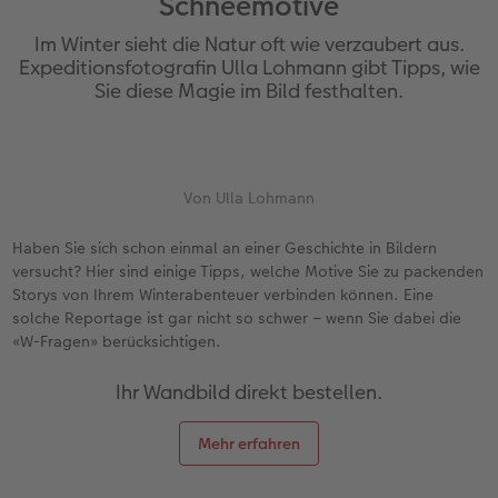
Schneemotive
Personalisierter Schuber
Nature Prints
Photo Streetmap Poster
Weitere Anlässe
Spiele
Silikonhüllen
Wandkalender mit Design
Sofortgrusskarten
Zum Geburtstag
Hochzeit
Im Winter sieht die Natur oft wie verzaubert aus.
en
Erinnerungstasche
Premium Poster
Fotocollage
Klappkarten
Schule & Büro
Kunststoffhüllen
Wandkalender A4
Sofortfotosets
Muttertagsgeschenke
Jahrbuch
Expeditionsfotografin Ulla Lohmann gibt Tipps, wie
Sie diese Magie im Bild festhalten.
CEWE FOTOBUCH Kids
Fotosets
hexxas
Fotokarten
Haustiere
Lederhüllen
Wandkalender A4 Panorama
Sofortcollagen
Geschenke zum Abschied
Fotowettbewerbe
Einband mit Leder und Leinen
Fotosticker
Acrylglas
Postkarten
Faber-Castell
Holzhülle
Wandkalender A3
Mehrteilige Sofortfotos
Fotogeschenke zum Osterfest
Kundengeschichten
 & App
Von Ulla Lohmann
Erste Schritte
Sofortfotos
Alu Dibond
Einzelkarten im Direktversand
Art Prints
Handykette
Tischkalender Quadratisch
Biometrische Passfotos
für Brautpaare
Haben Sie sich schon einmal an einer Geschichte in Bildern
versucht? Hier sind einige Tipps, welche Motive Sie zu packenden
Bestellwege
Passfotos
Foto auf Holz
Foto-Geschenkbox
Mit Design
Zubehör
Filiale finden
für den JGA
Storys von Ihrem Winterabenteuer verbinden können. Eine
solche Reportage ist gar nicht so schwer – wenn Sie dabei die
Webinare
Zubehör
Gallery Print
Geschenkidee
«W-Fragen» berücksichtigen.
Kundenbeispiele
Hartschaum
CEWE Geschenkgutschein
Ihr Wandbild direkt bestellen.
Kundengeschichten
Mehrteiler
Foto-Leckerlidose
Mehr erfahren
Coffeetable Book «Art Collection»
Wandgestaltung
Neuheiten