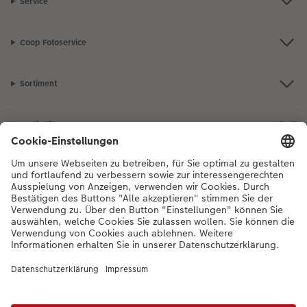
Service
Coop Fotoservice
Sortiment
Inspiration
Bei Fragen zu Produkten oder der Bestellung können Sie uns gerne von
Montag bis Samstag von 8:00 – 20:00 Uhr und Sonntag von 10:00 –
20:00 Uhr (gesetzliche Feiertage ausgenommen) unter der
Telefonnummer
044 499 10 36
kontaktieren.
DE
|
FR
|
IT
*Die Preise gelten inkl. MWST zzgl. Versandkosten gem.
Preisliste
Das abgebildete
Produkt hat ggfs. einen höheren Preis.