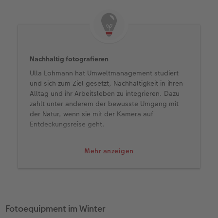
Nachhaltig fotografieren
Ulla Lohmann hat Umweltmanagement studiert
und sich zum Ziel gesetzt, Nachhaltigkeit in ihren
Alltag und ihr Arbeitsleben zu integrieren. Dazu
zählt unter anderem der bewusste Umgang mit
der Natur, wenn sie mit der Kamera auf
Entdeckungsreise geht.
Ihre nachhaltigen Fototipps für den Winter:
Mehr anzeigen
Fahren Sie nach Möglichkeit nicht dorthin, wo
es keinen natürlichen Schnee gibt und
Schneekanonen eingesetzt werden.
Wie wäre es darüber hinaus mit einem
Winterurlaub ohne Lifte? Schneeschuh- oder
Skitouren sind umweltfreundliche Alternativen,
Fotoequipment im Winter
bieten einsame Winterlandschaften und