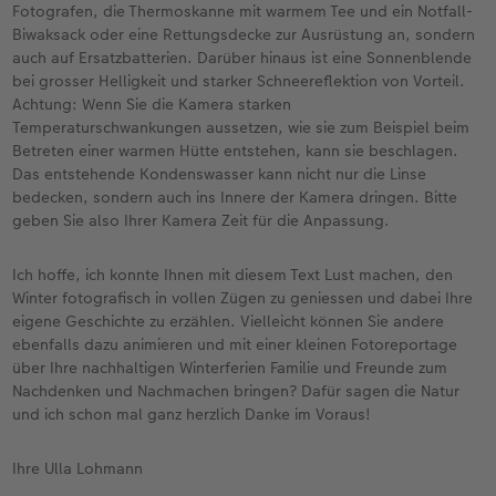
kleinen Kissen lege ich nach jedem Gebrauch
Fotografen, die Thermoskanne mit warmem Tee und ein Notfall-
in kochendes Wasser, um sie bereit für das
Biwaksack oder eine Rettungsdecke zur Ausrüstung an, sondern
nächste Winterabenteuer zu machen.
auch auf Ersatzbatterien. Darüber hinaus ist eine Sonnenblende
bei grosser Helligkeit und starker Schneereflektion von Vorteil.
Achtung: Wenn Sie die Kamera starken
Temperaturschwankungen aussetzen, wie sie zum Beispiel beim
Betreten einer warmen Hütte entstehen, kann sie beschlagen.
Das entstehende Kondenswasser kann nicht nur die Linse
bedecken, sondern auch ins Innere der Kamera dringen. Bitte
geben Sie also Ihrer Kamera Zeit für die Anpassung.
Ich hoffe, ich konnte Ihnen mit diesem Text Lust machen, den
Winter fotografisch in vollen Zügen zu geniessen und dabei Ihre
eigene Geschichte zu erzählen. Vielleicht können Sie andere
ebenfalls dazu animieren und mit einer kleinen Fotoreportage
über Ihre nachhaltigen Winterferien Familie und Freunde zum
Nachdenken und Nachmachen bringen? Dafür sagen die Natur
und ich schon mal ganz herzlich Danke im Voraus!
Ihre Ulla Lohmann