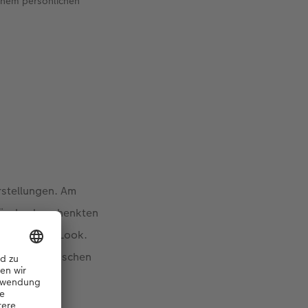
inem persönlichen
rstellungen. Am
für den beschenkten
n festlichen Look.
h im quadratischen