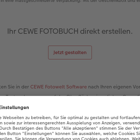
 in eine massgeschneiderte Verpackung: Mit der Geschenkbox und e
Ihr CEWE FOTOBUCH direkt erstellen.
Jetzt gestalten
en Sie in der
CEWE Fotowelt Software
nach Ihren eigenen Vo
das Textwerkzeug, um auf der Oberfläche einen lieben Gruss 
eren. Mit unseren weihnachtlichen Cliparts kreieren Sie eine
box aus Leinen können Sie direkt mitbestellen: Das Fotobuc
fekt in die edle Schachtel mit Magnetverschluss.