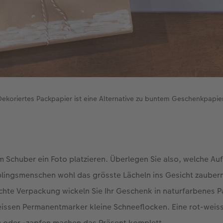
Dekoriertes Packpapier ist eine Alternative zu buntem Geschenkpapier
m Schuber ein Foto platzieren. Überlegen Sie also, welche A
blingsmenschen wohl das grösste Lächeln ins Gesicht zaubern
lichte Verpackung wickeln Sie Ihr Geschenk in naturfarbenes 
eissen Permanentmarker kleine Schneeflocken. Eine rot-weiss
g oder -zapfen machen das Präsent komplett.