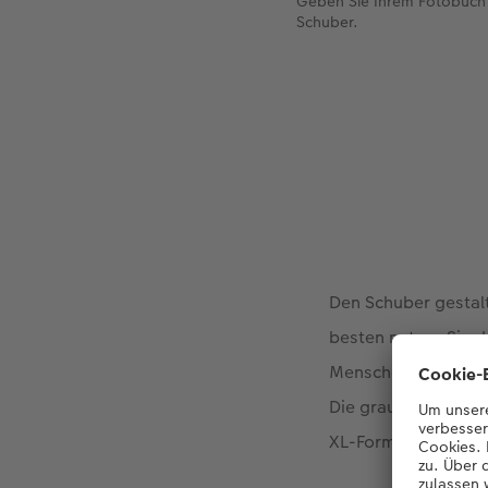
Geben Sie Ihrem Fotobuch
Schuber.
Den Schuber gestalt
besten nutzen Sie 
Menschen zu formuli
Die graue Geschenk
XL-Format passt per