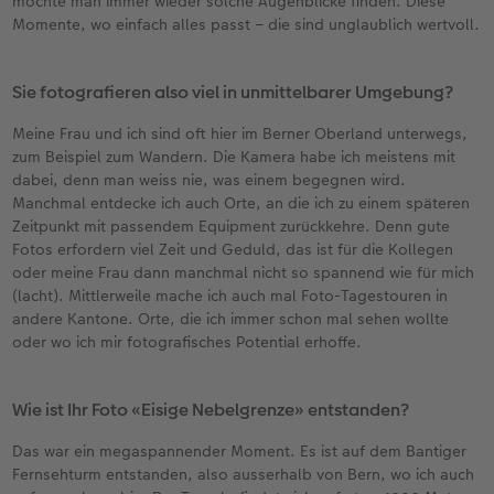
möchte man immer wieder solche Augenblicke finden. Diese
Momente, wo einfach alles passt – die sind unglaublich wertvoll.
Sie fotografieren also viel in unmittelbarer Umgebung?
Meine Frau und ich sind oft hier im Berner Oberland unterwegs,
zum Beispiel zum Wandern. Die Kamera habe ich meistens mit
dabei, denn man weiss nie, was einem begegnen wird.
Manchmal entdecke ich auch Orte, an die ich zu einem späteren
Zeitpunkt mit passendem Equipment zurückkehre. Denn gute
Fotos erfordern viel Zeit und Geduld, das ist für die Kollegen
oder meine Frau dann manchmal nicht so spannend wie für mich
(lacht). Mittlerweile mache ich auch mal Foto-Tagestouren in
andere Kantone. Orte, die ich immer schon mal sehen wollte
oder wo ich mir fotografisches Potential erhoffe.
Wie ist Ihr Foto «Eisige Nebelgrenze» entstanden?
Das war ein megaspannender Moment. Es ist auf dem Bantiger
Fernsehturm entstanden, also ausserhalb von Bern, wo ich auch