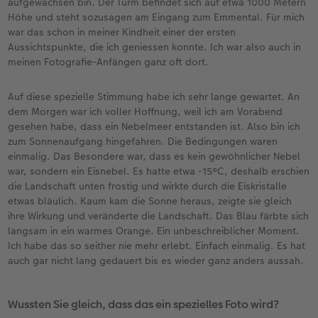
aufgewachsen bin. Der Turm befindet sich auf etwa 1000 Metern
Höhe und steht sozusagen am Eingang zum Emmental. Für mich
war das schon in meiner Kindheit einer der ersten
Aussichtspunkte, die ich geniessen konnte. Ich war also auch in
meinen Fotografie-Anfängen ganz oft dort.
Auf diese spezielle Stimmung habe ich sehr lange gewartet. An
dem Morgen war ich voller Hoffnung, weil ich am Vorabend
gesehen habe, dass ein Nebelmeer entstanden ist. Also bin ich
zum Sonnenaufgang hingefahren. Die Bedingungen waren
einmalig. Das Besondere war, dass es kein gewöhnlicher Nebel
war, sondern ein Eisnebel. Es hatte etwa -15°C, deshalb erschien
die Landschaft unten frostig und wirkte durch die Eiskristalle
etwas bläulich. Kaum kam die Sonne heraus, zeigte sie gleich
ihre Wirkung und veränderte die Landschaft. Das Blau färbte sich
langsam in ein warmes Orange. Ein unbeschreiblicher Moment.
Ich habe das so seither nie mehr erlebt. Einfach einmalig. Es hat
auch gar nicht lang gedauert bis es wieder ganz anders aussah.
Wussten Sie gleich, dass das ein spezielles Foto wird?