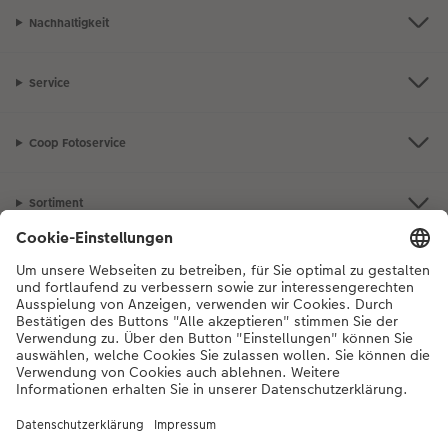
Nachhaltigkeit
Service
Coop Fotoservice
Sortiment
Inspiration
Bei Fragen zu Produkten oder der Bestellung können Sie uns gerne von
Montag bis Samstag von 8:00 – 20:00 Uhr und Sonntag von 10:00 –
20:00 Uhr (gesetzliche Feiertage ausgenommen) unter der
Telefonnummer
044 499 10 36
kontaktieren.
DE
|
FR
|
IT