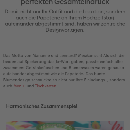
perfekten Gesamteindruck
Personalisierter Schuber
Nature Prints
Photo Streetmap Poster
Weitere Anlässe
Spiele
Silikonhüllen
Wandkalender mit Design
Sofortgrusskarten
Zum Geburtstag
Hochzeit
Damit nicht nur Ihr Outfit und die Location, sondern
en
Erinnerungstasche
Premium Poster
Fotocollage
Klappkarten
Schule & Büro
Kunststoffhüllen
Wandkalender A4
Sofortfotosets
Muttertagsgeschenke
Jahrbuch
auch die Papeterie an Ihrem Hochzeitstag
aufeinander abgestimmt sind, haben wir zahlreiche
Designvorlagen.
CEWE FOTOBUCH Kids
Fotosets
hexxas
Fotokarten
Haustiere
Lederhüllen
Wandkalender A4 Panorama
Sofortcollagen
Geschenke zum Abschied
Fotowettbewerbe
Einband mit Leder und Leinen
Fotosticker
Acrylglas
Postkarten
Faber-Castell
Holzhülle
Wandkalender A3
Mehrteilige Sofortfotos
Fotogeschenke zum Osterfest
Kundengeschichten
 & App
Das Motto von Marianne und Lennard? Mexikanisch! Als sich die
Erste Schritte
Sofortfotos
Alu Dibond
Einzelkarten im Direktversand
Art Prints
Handykette
Tischkalender Quadratisch
Biometrische Passfotos
für Brautpaare
beiden auf Spiekeroog das Ja-Wort gaben, passte einfach alles
zusammen: Getränkeflaschen und Blumenvasen waren genauso
Bestellwege
Passfotos
Foto auf Holz
Foto-Geschenkbox
Mit Design
Zubehör
Filiale finden
für den JGA
aufeinander abgestimmt wie die Papeterie. Das bunte
Blumendesign schmückte so nicht nur Ihre Einladungs-, sondern
Webinare
Zubehör
Gallery Print
Geschenkidee
auch
Menü-
und
Tischkarten
.
Kundenbeispiele
Hartschaum
CEWE Geschenkgutschein
Harmonisches Zusammenspiel
Kundengeschichten
Mehrteiler
Foto-Leckerlidose
Coffeetable Book «Art Collection»
Wandgestaltung
Neuheiten