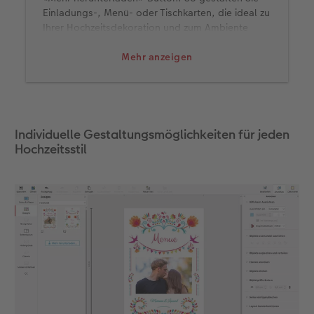
Einladungs-, Menü- oder Tischkarten, die ideal zu
Ihrer Hochzeitsdekoration und zum Ambiente
Ihrer Party passen. Und wenn es etwas
ausgefallener sein darf, haben Sie die
Mehr anzeigen
Möglichkeit Ihre
Einladungskarten
mit
bestimmten Design-Elementen in Gold, Silber,
Roségold und Effektlack zu veredeln. Lassen Sie
sich dabei von Marianne und Lennard inspirieren.
Individuelle Gestaltungsmöglichkeiten für jeden
Hochzeitsstil