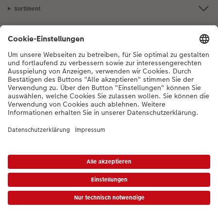
Sortiment
Inspiration
Bei Fragen zu Produkten oder der Bestellung können Sie uns gerne von
Montag bis Samstag von 8:00 – 20:00 Uhr und Sonntag von 10:00 –
20:00 Uhr (gesetzliche Feiertage ausgenommen) unter der
Telefonnummer
044 499 10 36
kontaktieren.
DE
|
FR
|
IT
*Die Preise gelten inkl. MWST zzgl. Versandkosten gem.
Preisliste
Das abgebildete
Produkt hat ggfs. einen höheren Preis.
|
AGB
|
Datenschutz
|
Impressum