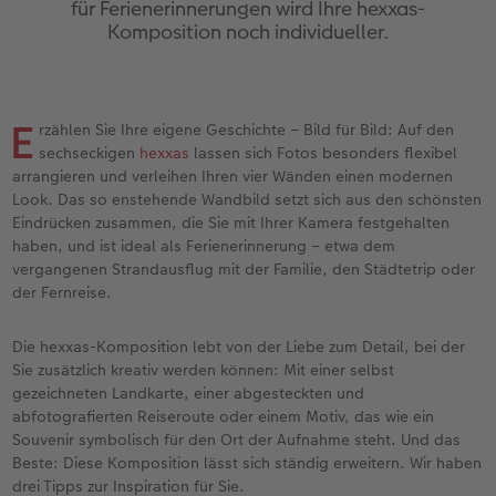
für Ferienerinnerungen wird Ihre hexxas-
Personalisierter Schuber
Nature Prints
Photo Streetmap Poster
Weitere Anlässe
Spiele
Silikonhüllen
Wandkalender mit Design
Sofortgrusskarten
Zum Geburtstag
Hochzeit
Komposition noch individueller.
en
Erinnerungstasche
Premium Poster
Fotocollage
Klappkarten
Schule & Büro
Kunststoffhüllen
Wandkalender A4
Sofortfotosets
Muttertagsgeschenke
Jahrbuch
CEWE FOTOBUCH Kids
Fotosets
hexxas
Fotokarten
Haustiere
Lederhüllen
Wandkalender A4 Panorama
Sofortcollagen
Geschenke zum Abschied
Fotowettbewerbe
E
rzählen Sie Ihre eigene Geschichte – Bild für Bild: Auf den
sechseckigen
hexxas
lassen sich Fotos besonders flexibel
Einband mit Leder und Leinen
Fotosticker
Acrylglas
Postkarten
Faber-Castell
Holzhülle
Wandkalender A3
Mehrteilige Sofortfotos
Fotogeschenke zum Osterfest
Kundengeschichten
arrangieren und verleihen Ihren vier Wänden einen modernen
 & App
Look. Das so enstehende Wandbild setzt sich aus den schönsten
Erste Schritte
Sofortfotos
Alu Dibond
Einzelkarten im Direktversand
Art Prints
Handykette
Tischkalender Quadratisch
Biometrische Passfotos
für Brautpaare
Eindrücken zusammen, die Sie mit Ihrer Kamera festgehalten
haben, und ist ideal als Ferienerinnerung – etwa dem
vergangenen Strandausflug mit der Familie, den Städtetrip oder
Bestellwege
Passfotos
Foto auf Holz
Foto-Geschenkbox
Mit Design
Zubehör
Filiale finden
für den JGA
der Fernreise.
Webinare
Zubehör
Gallery Print
Geschenkidee
Die hexxas-Komposition lebt von der Liebe zum Detail, bei der
Sie zusätzlich kreativ werden können: Mit einer selbst
Kundenbeispiele
Hartschaum
CEWE Geschenkgutschein
gezeichneten Landkarte, einer abgesteckten und
abfotografierten Reiseroute oder einem Motiv, das wie ein
Kundengeschichten
Mehrteiler
Foto-Leckerlidose
Souvenir symbolisch für den Ort der Aufnahme steht. Und das
Beste: Diese Komposition lässt sich ständig erweitern. Wir haben
drei Tipps zur Inspiration für Sie.
Coffeetable Book «Art Collection»
Wandgestaltung
Neuheiten