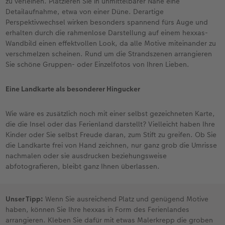
zu verleihen. Platzieren Sie in unmittelbarer Nähe eine
Detailaufnahme, etwa von einer Düne. Derartige
Perspektivwechsel wirken besonders spannend fürs Auge und
erhalten durch die rahmenlose Darstellung auf einem hexxas-
Wandbild einen effektvollen Look, da alle Motive miteinander zu
verschmelzen scheinen. Rund um die Strandszenen arrangieren
Sie schöne Gruppen- oder Einzelfotos von Ihren Lieben.
Eine Landkarte als besonderer Hingucker
Wie wäre es zusätzlich noch mit einer selbst gezeichneten Karte,
die die Insel oder das Ferienland darstellt? Vielleicht haben Ihre
Kinder oder Sie selbst Freude daran, zum Stift zu greifen. Ob Sie
die Landkarte frei von Hand zeichnen, nur ganz grob die Umrisse
nachmalen oder sie ausdrucken beziehungsweise
abfotografieren, bleibt ganz Ihnen überlassen.
Unser Tipp:
Wenn Sie ausreichend Platz und genügend Motive
haben, können Sie Ihre hexxas in Form des Ferienlandes
arrangieren. Kleben Sie dafür mit etwas Malerkrepp die groben