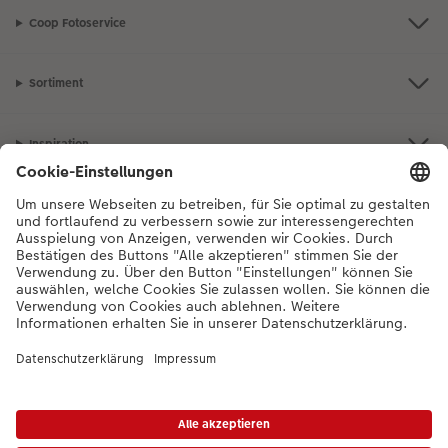
Coop Fotoservice
Sortiment
Inspiration
Bei Fragen zu Produkten oder der Bestellung können Sie uns gerne von
Montag bis Samstag von 8:00 – 20:00 Uhr und Sonntag von 10:00 –
20:00 Uhr (gesetzliche Feiertage ausgenommen) unter der
Telefonnummer
044 499 10 36
kontaktieren.
DE
|
FR
|
IT
*Die Preise gelten inkl. MWST zzgl. Versandkosten gem.
Preisliste
Das abgebildete
Produkt hat ggfs. einen höheren Preis.
|
AGB
|
Datenschutz
|
Impressum