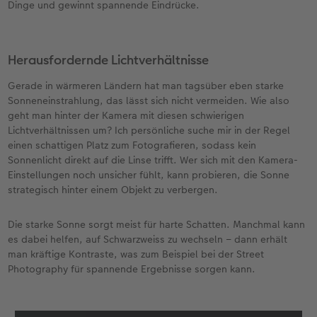
Personalisierter Schuber
Nature Prints
Photo Streetmap Poster
Weitere Anlässe
Spiele
Silikonhüllen
Wandkalender mit Design
Sofortgrusskarten
Zum Geburtstag
Hochzeit
Dinge und gewinnt spannende Eindrücke.
en
Erinnerungstasche
Premium Poster
Fotocollage
Klappkarten
Schule & Büro
Kunststoffhüllen
Wandkalender A4
Sofortfotosets
Muttertagsgeschenke
Jahrbuch
Herausfordernde Lichtverhältnisse
CEWE FOTOBUCH Kids
Fotosets
hexxas
Fotokarten
Haustiere
Lederhüllen
Wandkalender A4 Panorama
Sofortcollagen
Geschenke zum Abschied
Fotowettbewerbe
Gerade in wärmeren Ländern hat man tagsüber eben starke
Sonneneinstrahlung, das lässt sich nicht vermeiden. Wie also
Einband mit Leder und Leinen
Fotosticker
Acrylglas
Postkarten
Faber-Castell
Holzhülle
Wandkalender A3
Mehrteilige Sofortfotos
Fotogeschenke zum Osterfest
Kundengeschichten
geht man hinter der Kamera mit diesen schwierigen
 & App
Lichtverhältnissen um? Ich persönliche suche mir in der Regel
Erste Schritte
Sofortfotos
Alu Dibond
Einzelkarten im Direktversand
Art Prints
Handykette
Tischkalender Quadratisch
Biometrische Passfotos
für Brautpaare
einen schattigen Platz zum Fotografieren, sodass kein
Sonnenlicht direkt auf die Linse trifft. Wer sich mit den Kamera-
Bestellwege
Passfotos
Foto auf Holz
Foto-Geschenkbox
Mit Design
Zubehör
Filiale finden
für den JGA
Einstellungen noch unsicher fühlt, kann probieren, die Sonne
strategisch hinter einem Objekt zu verbergen.
Webinare
Zubehör
Gallery Print
Geschenkidee
Die starke Sonne sorgt meist für harte Schatten. Manchmal kann
es dabei helfen, auf Schwarzweiss zu wechseln – dann erhält
Kundenbeispiele
Hartschaum
CEWE Geschenkgutschein
man kräftige Kontraste, was zum Beispiel bei der Street
Photography für spannende Ergebnisse sorgen kann.
Kundengeschichten
Mehrteiler
Foto-Leckerlidose
Coffeetable Book «Art Collection»
Wandgestaltung
Neuheiten