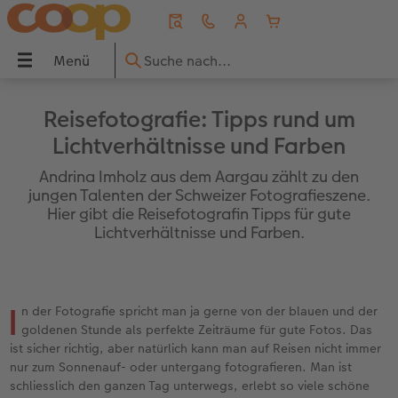
Menü
Menü
CEWE FOTOBUCH
Fotos
Poster & Wandbilder
Grusskarten
Fotogeschenke
Handyhüllen
Fotokalender
Sofortfotos
Geschenkideen
Inspiration
UCH
Reisefotografie: Tipps rund um
Lichtverhältnisse und Farben
Übersicht
Übersicht
Übersicht
Übersicht
Übersicht
Übersicht
Übersicht
Übersicht
Übersicht
Übersicht
Andrina Imholz aus dem Aargau zählt zu den
dbilder
Formate
Fotoabzüge
Fotoleinwand
Hochzeitskarten
Fotopuzzle
Samsung Hüllen
Wandkalender
Sofortfotos
Für Grosseltern
Reise & Ferien
jungen Talenten der Schweizer Fotografieszene.
Hier gibt die Reisefotografin Tipps für gute
Lichtverhältnisse und Farben.
Einbände
Foto im Rahmen
Premiumposter
Babykarten
Fotomagnete
Xiaomi Hüllen
Tischkalender
Sofortfotos mit Rahmen
Für den Herzensmenschen
Geschenkideen
ke
Papierqualitäten
Bilderboxen
Poster mit Design
Geburtstagskarten
Trinkgefässe
Huawei Hüllen
Terminkalender
Sofortfotos mit Text
Für Kinder
Wandgestaltung
I
n der Fotografie spricht man ja gerne von der blauen und der
Veredelung
Art Prints
Rahmen
Dankeskarten
Textilien
Bio-based Case
Küchenkalender
Sofortfotos mit Design
Für die besten Freunde
Baby
goldenen Stunde als perfekte Zeiträume für gute Fotos. Das
ist sicher richtig, aber natürlich kann man auf Reisen nicht immer
Panoramaseite
Little Prints
Posterleiste
Einladungskarten
Dekoration
Frame Case
Taschenkalender
Sofortfotostreifen
Für Tierfreunde
Fototipps
nur zum Sonnenauf- oder untergang fotografieren. Man ist
schliesslich den ganzen Tag unterwegs, erlebt so viele schöne