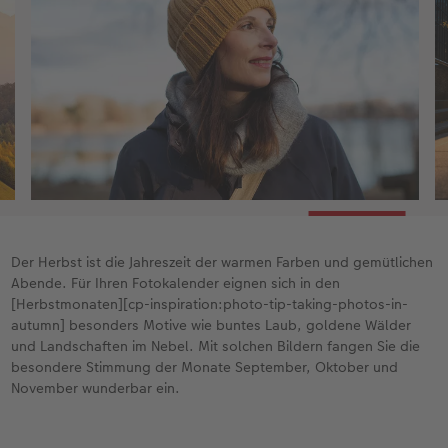
40 Fotos, das ist eine gute Basis für den
nächsten Schritt.
Wählen Sie nun für jeden Monat die Bilder
aus, die am besten passen. Hier haben Sie
etwas Flexibilität: Fotos für den Juli passen
vermutlich auch im August oder umgekehrt.
Bei Fotos von der Familie oder Personen
können Sie auch Geburtstage oder
vergeichbare Anlässe berücksichtigen.
Wenn Sie die Fotos im Kalender platzieren,
lohnt es sich oft, «etwas näher ranzugehen»,
Der Herbst ist die Jahreszeit der warmen Farben und gemütlichen
also die Bilder leicht heranzuzoomen und
Abende. Für Ihren Fotokalender eignen sich in den
zuzuschneiden.
[Herbstmonaten][cp-inspiration:photo-tip-taking-photos-in-
autumn] besonders Motive wie buntes Laub, goldene Wälder
Checken Sie abschliessend noch einmal die
und Landschaften im Nebel. Mit solchen Bildern fangen Sie die
Harmonie der Bilder untereinander, um einen
besondere Stimmung der Monate September, Oktober und
stimmigen Gesamtlook Ihres Kalenders zu
November wunderbar ein.
erreichen.