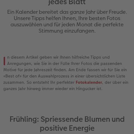
jedes Blatt
Personalisierter Schuber
Nature Prints
Photo Streetmap Poster
Weitere Anlässe
Spiele
Silikonhüllen
Wandkalender mit Design
Sofortgrusskarten
Zum Geburtstag
Hochzeit
Ein Kalender bereitet das ganze Jahr über Freude.
en
Erinnerungstasche
Premium Poster
Fotocollage
Klappkarten
Schule & Büro
Kunststoffhüllen
Wandkalender A4
Sofortfotosets
Muttertagsgeschenke
Jahrbuch
Unsere Tipps helfen Ihnen, Ihre besten Fotos
auszuwählen und für jeden Monat die perfekte
Stimmung einzufangen.
CEWE FOTOBUCH Kids
Fotosets
hexxas
Fotokarten
Haustiere
Lederhüllen
Wandkalender A4 Panorama
Sofortcollagen
Geschenke zum Abschied
Fotowettbewerbe
Einband mit Leder und Leinen
Fotosticker
Acrylglas
Postkarten
Faber-Castell
Holzhülle
Wandkalender A3
Mehrteilige Sofortfotos
Fotogeschenke zum Osterfest
Kundengeschichten
 & App
I
n diesem Artikel geben wir Ihnen hilfreiche Tipps und
Erste Schritte
Sofortfotos
Alu Dibond
Einzelkarten im Direktversand
Art Prints
Handykette
Tischkalender Quadratisch
Biometrische Passfotos
für Brautpaare
Anregungen, wie Sie in der Fülle Ihrer Fotos die passenden
Motive für jede Jahreszeit finden. Am Ende fassen wir für Sie ein
Bestellwege
Passfotos
Foto auf Holz
Foto-Geschenkbox
Mit Design
Zubehör
Filiale finden
für den JGA
«Best of» für den Auswahlprozess in einer übersichtlichen Liste
zusammen. So entsteht Ihr perfekter
Fotokalender
, der über ein
Webinare
Zubehör
Gallery Print
Geschenkidee
ganzes Jahr hinweg immer wieder ein Hingucker ist.
Kundenbeispiele
Hartschaum
CEWE Geschenkgutschein
Kundengeschichten
Mehrteiler
Foto-Leckerlidose
Frühling: Spriessende Blumen und
positive Energie
Coffeetable Book «Art Collection»
Wandgestaltung
Neuheiten