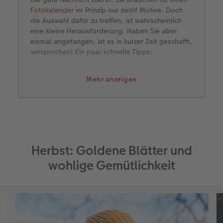
Fotokalender
im Prinzip nur zwölf Motive. Doch
die Auswahl dafür zu treffen, ist wahrscheinlich
eine kleine Herausforderung. Haben Sie aber
einmal angefangen, ist es in kurzer Zeit geschafft,
versprochen! Ein paar schnelle Tipps:
Überlegen Sie vorab, ob der Kalender ein
Mehr anzeigen
bestimmtes Thema haben soll: Familie,
Landschaften, Strände oder «Good Times»
zum Beispiel.
Vor allem, wenn das Thema Natur vorkommt
oder die Kleidung der abgebildeten
Personen im Mittelpunkt stehen sollte, gilt:
Herbst: Goldene Blätter und
Sortieren Sie Ihre Fotos zunächst nach
wohlige Gemütlichkeit
Jahreszeiten. Legen Sie dafür entweder
Ordner an oder ergänzen Sie ein
entsprechendes Stichwort in den
Dateibezeichnungen, so bekommen Sie einen
guten Überblick.
Vielleicht umfasst Ihre engere Auswahl 20 bis