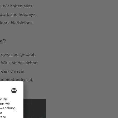
. Wir haben alles
«work and holiday»,
 Jahre hierbleiben.
gs?
d etwas ausgebaut.
 Wir sind das schon
damit viel in
» entstanden ist.