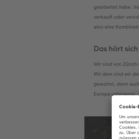
gearbeitet habe. Vo
verkauft oder versc
also eine Kombinati
Das hört sic
Wir sind von Züric
Mit dem sind wir di
gewohnt, denn auch 
Europa unterwegs – 