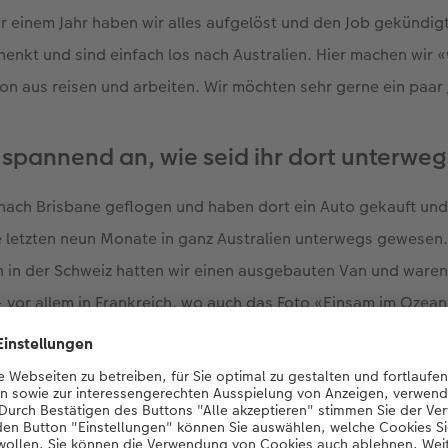
r einem Jahr haben wir alles aufgelöst und den Job gekündigt
henkt und sind einfach los nach Australien. Hier machen wir 
on aus reisen und arbeiten. Wir möchten sehr gerne ein paar
h spannend an, wie seid ihr dort unterwe
h nach Brisbane geflogen und haben dort ein Auto gekauft un
e letzten neun Monate in ganz Australien unterwegs gewesen.
in der Schweiz hatten wir einen ausgebauten Van und waren 
vor allem in Frankreich, wo auch das Foto «Einsam im Ozean.