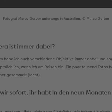
Fotograf Marco Gerber unterwegs in Australien, © Marco Gerber
ra ist immer dabei?
ra habe ich auch verschiedene Objektive immer dabei und sog
uptsächlich, wenn ich am Reisen bin. Ein paar tausend Fotos h
her gesammelt (lacht).
ir sofort, ihr habt in den neun Monaten 
viel gesehen. Viele, viele neue Eindrücke. Wir haben ein Allr