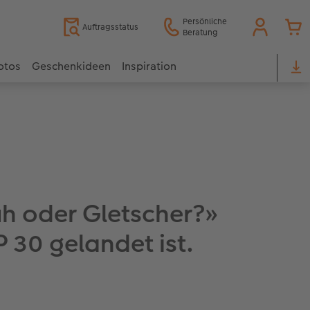
Persönliche
Auftragsstatus
Beratung
otos
Geschenkideen
Inspiration
uh oder Gletscher?»
30 gelandet ist.