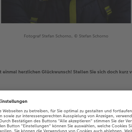
Fotograf Stefan Schorno, © Stefan Schorno
t einmal herzlichen Glückwunsch! Stellen Sie sich doch kurz v
no und wohne mit meiner Partnerin in Zürich. Ich arbeite als 
ng im Raum Zürich. Beruflich habe ich also gar nichts mit Foto
dass Sie beim CEWE Photo Award mitgemacht haben?