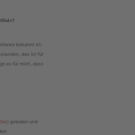
tiful»?
Schweiz bekannt ist:
standen, das ist für
t es für mich, dass
cho
) geladen und
den