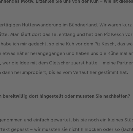
spannendes Motiv. Erzählen Sie uns von der Kuh – wie ist dies
viertägigen Hüttenwanderung im Bündnerland. Wir waren kurz 
tte. Man läuft dort das Tal entlang und hat den Piz Kesch vor
habe ich mir gedacht, so eine Kuh vor dem Piz Kesch, das wäre
nn etwas näher herangegangen und haben uns die Kühe mal an
, wer die Idee mit dem Gletscher zuerst hatte – meine Partner
 dann herumprobiert, bis es vom Verlauf her gestimmt hat.
h bereitwillig dort hingestellt oder mussten Sie nachhelfen?
genommen und einfach gewartet, bis sie noch ein kleines Stü
fekt gepasst – wir mussten sie nicht hinlocken oder so (lacht