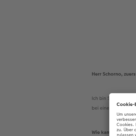
Herr Schorno, zuers
Ich bin Stefan Schor
bei einer Versicheru
Wie kam es dazu, 