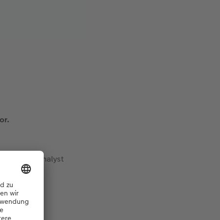
or.
IT Business Analyst
s zu tun.