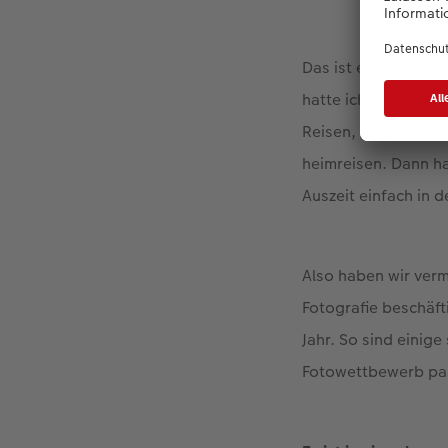
Das ist eine gute F
hatte ich letztes J
Reisen, doch leide
heimreisen. Dann ha
Auszeit einfach in d
Also haben wir verm
Fotografie beschäfti
Jahr. So sind einig
Fotowettbewerb pas