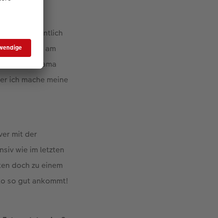
emacht. Eigentlich
n sogar schon am
 und aus Panama
der ich mache meine
ver mit der
nsiv wie im letzten
nten doch zu einem
oto so gut ankommt!