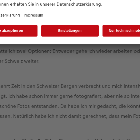
rage, ich habe zuvor noch nie bei einem Fotowettbewerb mitg
ahr eine Auszeit in Zentral- und Südamerika geplant. Wir ware
r mussten wir aufgrund der Pandemie ganz abrupt abbrechen
tte ich zwei Optionen: Entweder gehe ich wieder arbeiten o
er Schweiz weiter.
ehrt Zeit in den Schweizer Bergen verbracht und mich intensi
gt. Ich habe schon immer gerne fotografiert, aber nie so inte
e schöne Fotos entstanden. Da habe ich mir gedacht, die kön
sen. Natürlich habe ich nicht damit gerechnet, dass mein F