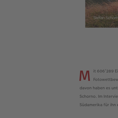
M
it 606’289 
Fotowettbewe
davon haben es unte
Schorno. Im Intervi
Südamerika für ihn 