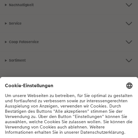
Nachhaltigkeit
Service
Coop Fotoservice
Sortiment
Inspiration
Bei Fragen zu Produkten oder der Bestellung können Sie uns gerne von
Montag bis Samstag von 8:00 – 20:00 Uhr und Sonntag von 10:00 –
20:00 Uhr (gesetzliche Feiertage ausgenommen) unter der
Telefonnummer
044 499 10 36
kontaktieren.
DE
|
FR
|
IT