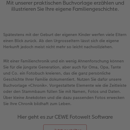
Personalisierter Schuber
Nature Prints
Photo Streetmap Poster
Weitere Anlässe
Spiele
Silikonhüllen
Wandkalender mit Design
Sofortgrusskarten
Zum Geburtstag
Hochzeit
Mit unserer praktischen Buchvorlage erzählen und
illustrieren Sie Ihre eigene Familiengeschichte.
en
Erinnerungstasche
Premium Poster
Fotocollage
Klappkarten
Schule & Büro
Kunststoffhüllen
Wandkalender A4
Sofortfotosets
Muttertagsgeschenke
Jahrbuch
CEWE FOTOBUCH Kids
Fotosets
hexxas
Fotokarten
Haustiere
Lederhüllen
Wandkalender A4 Panorama
Sofortcollagen
Geschenke zum Abschied
Fotowettbewerbe
Spätestens mit der Geburt der eigenen Kinder werfen viele Eltern
einen Blick zurück. Ab den Urgrosseltern lässt sich die eigene
Einband mit Leder und Leinen
Fotosticker
Acrylglas
Postkarten
Faber-Castell
Holzhülle
Wandkalender A3
Mehrteilige Sofortfotos
Fotogeschenke zum Osterfest
Kundengeschichten
Herkunft jedoch meist nicht mehr so leicht nachvollziehen.
 & App
Erste Schritte
Sofortfotos
Alu Dibond
Einzelkarten im Direktversand
Art Prints
Handykette
Tischkalender Quadratisch
Biometrische Passfotos
für Brautpaare
Mit einer Familienchronik und ein wenig Ahnenforschung können
Sie für die jüngste Generation, aber auch für Oma, Opa, Tante
Bestellwege
Passfotos
Foto auf Holz
Foto-Geschenkbox
Mit Design
Zubehör
Filiale finden
für den JGA
und Co. ein Fotobuch kreieren, das die ganz persönliche
Geschichte Ihrer Familie dokumentiert. Nutzen Sie dafür unsere
Buchvorlage «Chronik». Vorgestaltete Elemente wie die Zeitleiste
Webinare
Zubehör
Gallery Print
Geschenkidee
oder den Stammbaum füllen Sie mit Namen, Fotos und Daten.
Über kleine Anekdoten und die dazu passenden Fotos erwecken
Kundenbeispiele
Hartschaum
CEWE Geschenkgutschein
Sie Ihre Chronik bildhaft zum Leben.
Kundengeschichten
Mehrteiler
Foto-Leckerlidose
Hier geht es zur CEWE Fotowelt Software
Coffeetable Book «Art Collection»
Wandgestaltung
Neuheiten