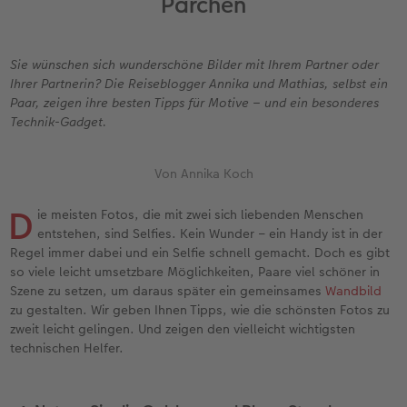
Pärchen
Personalisierter Schuber
Nature Prints
Photo Streetmap Poster
Weitere Anlässe
Spiele
Silikonhüllen
Wandkalender mit Design
Sofortgrusskarten
Zum Geburtstag
Hochzeit
en
Erinnerungstasche
Premium Poster
Fotocollage
Klappkarten
Schule & Büro
Kunststoffhüllen
Wandkalender A4
Sofortfotosets
Muttertagsgeschenke
Jahrbuch
Sie wünschen sich wunderschöne Bilder mit Ihrem Partner oder
Ihrer Partnerin? Die Reiseblogger Annika und Mathias, selbst ein
CEWE FOTOBUCH Kids
Fotosets
hexxas
Fotokarten
Haustiere
Lederhüllen
Wandkalender A4 Panorama
Sofortcollagen
Geschenke zum Abschied
Fotowettbewerbe
Paar, zeigen ihre besten Tipps für Motive – und ein besonderes
Technik-Gadget.
Einband mit Leder und Leinen
Fotosticker
Acrylglas
Postkarten
Faber-Castell
Holzhülle
Wandkalender A3
Mehrteilige Sofortfotos
Fotogeschenke zum Osterfest
Kundengeschichten
 & App
Von Annika Koch
Erste Schritte
Sofortfotos
Alu Dibond
Einzelkarten im Direktversand
Art Prints
Handykette
Tischkalender Quadratisch
Biometrische Passfotos
für Brautpaare
D
ie meisten Fotos, die mit zwei sich liebenden Menschen
Bestellwege
Passfotos
Foto auf Holz
Foto-Geschenkbox
Mit Design
Zubehör
Filiale finden
für den JGA
entstehen, sind Selfies. Kein Wunder – ein Handy ist in der
Regel immer dabei und ein Selfie schnell gemacht. Doch es gibt
Webinare
Zubehör
Gallery Print
Geschenkidee
so viele leicht umsetzbare Möglichkeiten, Paare viel schöner in
Szene zu setzen, um daraus später ein gemeinsames
Wandbild
zu gestalten. Wir geben Ihnen Tipps, wie die schönsten Fotos zu
Kundenbeispiele
Hartschaum
CEWE Geschenkgutschein
zweit leicht gelingen. Und zeigen den vielleicht wichtigsten
technischen Helfer.
Kundengeschichten
Mehrteiler
Foto-Leckerlidose
Coffeetable Book «Art Collection»
Wandgestaltung
Neuheiten