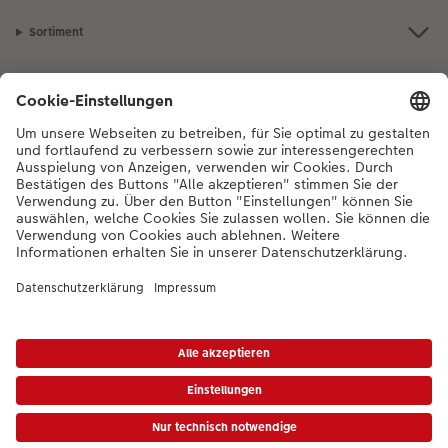
Sortiment
Inspiration
Bei Fragen zu Produkten oder der Bestellung können Sie uns gerne von
Montag bis Samstag von 8:00 – 20:00 Uhr und Sonntag von 10:00 –
20:00 Uhr (gesetzliche Feiertage ausgenommen) unter der
Telefonnummer
044 499 10 36
kontaktieren.
DE
|
FR
|
IT
*Die Preise gelten inkl. MWST zzgl. Versandkosten gem.
Preisliste
Das abgebildete
Produkt hat ggfs. einen höheren Preis.
|
AGB
|
Datenschutz
|
Impressum