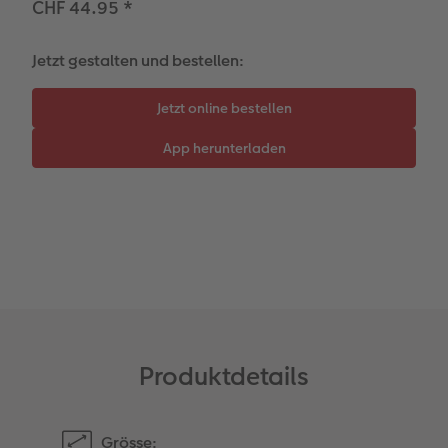
CHF 44.95
*
Kundengeschichten
Mehrteiler
Foto-Leckerlidose
Jetzt gestalten und bestellen:
Coffeetable Book «Art Collection»
Wandgestaltung
Neuheiten
Zubehör
Zubehör
Produktdetails
Grösse: